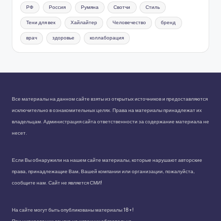
РФ
Россия
Румяна
Свотчи
Стиль
Тени для век
Хайлайтер
Человечество
бренд
врач
здоровье
коллаборация
Все материалы на данном сайте взяты из открытых источников и предоставляются
исключительно в ознакомительных целях. Права на материалы принадлежат их
владельцам. Администрация сайта ответственности за содержание материала не
несет.
Если Вы обнаружили на нашем сайте материалы, которые нарушают авторские
права, принадлежащие Вам, Вашей компании или организации, пожалуйста,
сообщите нам. Сайт не является СМИ!
На сайте могут быть опубликованы материалы 18+!