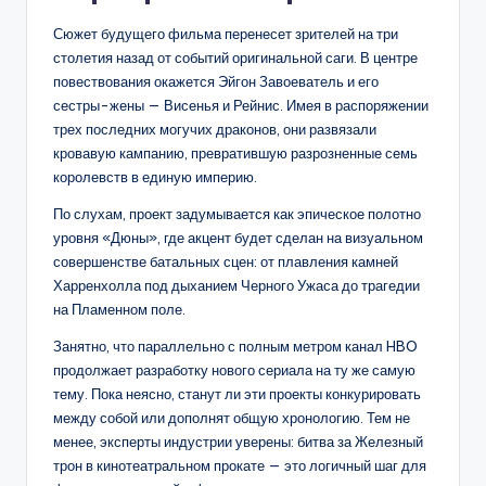
Сюжет будущего фильма перенесет зрителей на три
столетия назад от событий оригинальной саги. В центре
повествования окажется Эйгон Завоеватель и его
сестры-жены — Висенья и Рейнис. Имея в распоряжении
трех последних могучих драконов, они развязали
кровавую кампанию, превратившую разрозненные семь
королевств в единую империю.
По слухам, проект задумывается как эпическое полотно
уровня «Дюны», где акцент будет сделан на визуальном
совершенстве батальных сцен: от плавления камней
Харренхолла под дыханием Черного Ужаса до трагедии
на Пламенном поле.
Занятно, что параллельно с полным метром канал HBO
продолжает разработку нового сериала на ту же самую
тему. Пока неясно, станут ли эти проекты конкурировать
между собой или дополнят общую хронологию. Тем не
менее, эксперты индустрии уверены: битва за Железный
трон в кинотеатральном прокате — это логичный шаг для