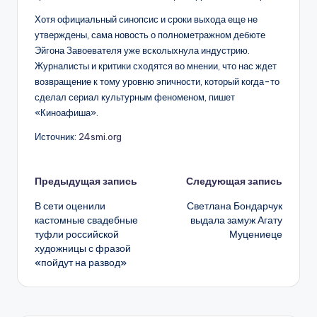
Хотя официальный синопсис и сроки выхода еще не
утверждены, сама новость о полнометражном дебюте
Эйгона Завоевателя уже всколыхнула индустрию.
Журналисты и критики сходятся во мнении, что нас ждет
возвращение к тому уровню эпичности, который когда-то
сделал сериал культурным феноменом, пишет
«Киноафиша».
Источник:
24smi.org
Навигация
Предыдущая запись
Следующая запись
В сети оценили
Светлана Бондарчук
записи
кастомные свадебные
выдала замуж Агату
туфли российской
Муцениеце
художницы с фразой
«пойдут на развод»