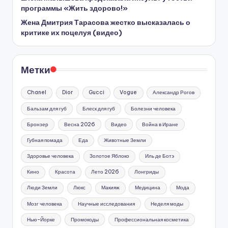
программы «Жить здорово!»
Жена Дмитрия Тарасова жестко высказалась о
критике их поцелуя (видео)
Метки
Chanel
Dior
Gucci
Vogue
Александр Рогов
Бальзам для губ
Блеск для губ
Болезни человека
Бронзер
Весна 2026
Видео
Война в Иране
Губная помада
Еда
Животные Земли
Здоровье человека
Золотое Яблоко
Иль де Ботэ
Кино
Красота
Лето 2026
Лонгриды
Люди Земли
Люкс
Макияж
Медицина
Мода
Мозг человека
Научные исследования
Неделя моды
Нью-Йорке
Промокоды
Профессиональная косметика