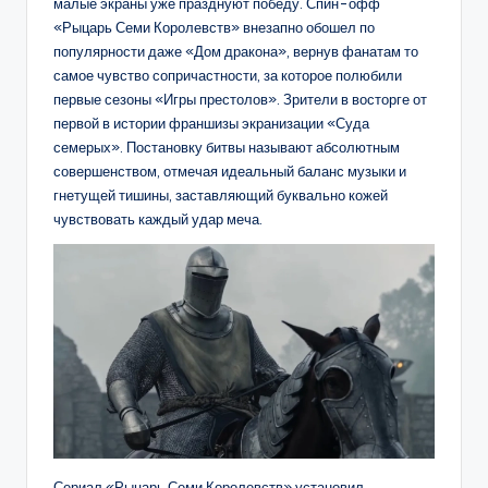
малые экраны уже празднуют победу. Спин-офф
«Рыцарь Семи Королевств» внезапно обошел по
популярности даже «Дом дракона», вернув фанатам то
самое чувство сопричастности, за которое полюбили
первые сезоны «Игры престолов». Зрители в восторге от
первой в истории франшизы экранизации «Суда
семерых». Постановку битвы называют абсолютным
совершенством, отмечая идеальный баланс музыки и
гнетущей тишины, заставляющий буквально кожей
чувствовать каждый удар меча.
Сериал «Рыцарь Семи Королевств» установил