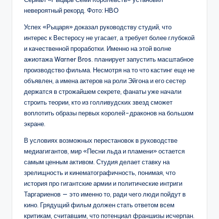
невероятный рекорд. Фото: HBO
Успех «Рыцаря» доказал руководству студий, что
интерес к Вестеросу не угасает, а требует более глубокой
и качественной проработки. Именно на этой волне
ажиотажа Warner Bros. планирует запустить масштабное
производство фильма. Несмотря на то что кастинг еще не
объявлен, а имена актеров на роли Эйгона и его сестер
держатся в строжайшем секрете, фанаты уже начали
строить теории, кто из голливудских звезд сможет
воплотить образы первых королей-драконов на большом
экране.
В условиях возможных перестановок в руководстве
медиагигантов, мир «Песни льда и пламени» остается
самым ценным активом. Студия делает ставку на
зрелищность и кинематографичность, понимая, что
история про гигантские армии и политические интриги
Таргариенов — это именно то, ради чего люди пойдут в
кино. Грядущий фильм должен стать ответом всем
критикам, считавшим, что потенциал франшизы исчерпан.