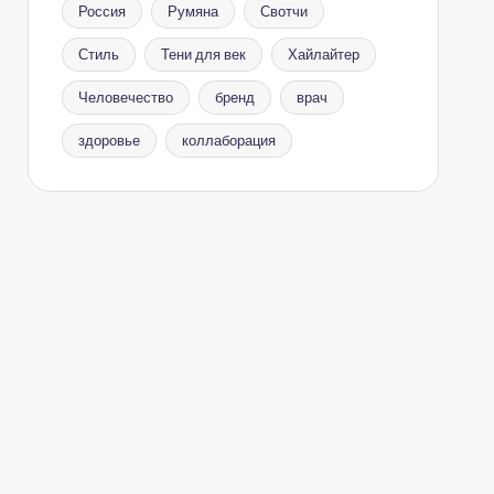
Россия
Румяна
Свотчи
Стиль
Тени для век
Хайлайтер
Человечество
бренд
врач
здоровье
коллаборация