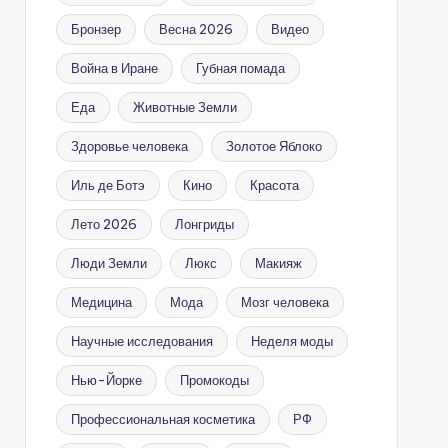
Бронзер
Весна 2026
Видео
Война в Иране
Губная помада
Еда
Животные Земли
Здоровье человека
Золотое Яблоко
Иль де Ботэ
Кино
Красота
Лето 2026
Лонгриды
Люди Земли
Люкс
Макияж
Медицина
Мода
Мозг человека
Научные исследования
Неделя моды
Нью-Йорке
Промокоды
Профессиональная косметика
РФ