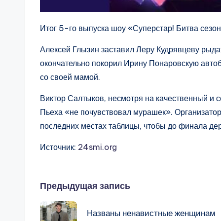
Итог 5-го выпуска шоу «Суперстар! Битва сезон
Алексей Глызин заставил Леру Кудрявцеву рыд
окончательно покорил Ирину Понаровскую авт
со своей мамой.
Виктор Салтыков, несмотря на качественный и с
Пьеха «не почувствовал мурашек». Организаторы
последних местах таблицы, чтобы до финала де
Источник:
24smi.org
Навигация
Предыдущая запись
записи
Названы ненавистные женщинам