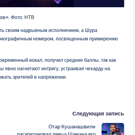
ов». Фото: НТВ
ать своим надрывным исполнением, а Шура
обиографичным номером, посвященным примирению
овременный вокал, получил средние баллы, так как
 явно нагнетают интригу, устраивая чехарду на
ржать зрителей в напряжении.
Следующая запись
Отар Кушанашвили
раскритиковал певца Шамана его