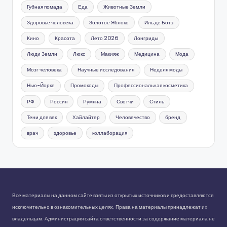
Губная помада
Еда
Животные Земли
Здоровье человека
Золотое Яблоко
Иль де Ботэ
Кино
Красота
Лето 2026
Лонгриды
Люди Земли
Люкс
Макияж
Медицина
Мода
Мозг человека
Научные исследования
Неделя моды
Нью-Йорке
Промокоды
Профессиональная косметика
РФ
Россия
Румяна
Свотчи
Стиль
Тени для век
Хайлайтер
Человечество
бренд
врач
здоровье
коллаборация
Все материалы на данном сайте взяты из открытых источников и предоставляются
исключительно в ознакомительных целях. Права на материалы принадлежат их
владельцам. Администрация сайта ответственности за содержание материала не