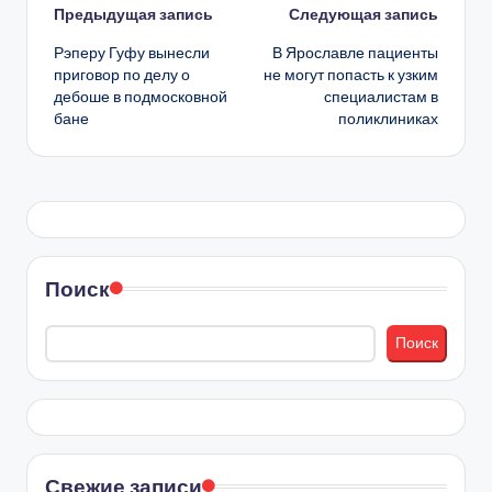
Навигация
Предыдущая запись
Следующая запись
Рэперу Гуфу вынесли
В Ярославле пациенты
записи
приговор по делу о
не могут попасть к узким
дебоше в подмосковной
специалистам в
бане
поликлиниках
Поиск
Поиск
Свежие записи