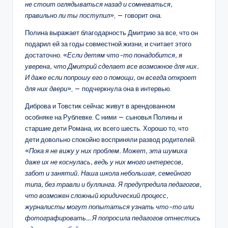
не стоит оглядываться назад и сомневаться,
правильно ли ты поступил
», — говорит она.
Полина выражает благодарность Дмитрию за все, что он
подарил ей за годы совместной жизни, и считает этого
достаточно. «
Если детям что-то понадобится, я
уверена, что Дмитрий сделает все возможное для них.
И даже если попрошу его о помощи, он всегда откроет
для них двери
», — подчеркнула она в интервью.
Диброва и Товстик сейчас живут в арендованном
особняке на Рублевке. С ними — сыновья Полины и
старшие дети Романа, их всего шесть. Хорошо то, что
дети довольно спокойно восприняли развод родителей.
«
Пока я не вижу у них проблем. Может, эта шумиха
даже их не коснулась, ведь у них много интересов,
забот и занятий. Наша школа небольшая, семейного
типа, без травли и буллинга. Я предупредила педагогов,
что возможен сложный юридический процесс,
журналисты могут попытаться узнать что-то или
фотографировать… Я попросила педагогов отнестись