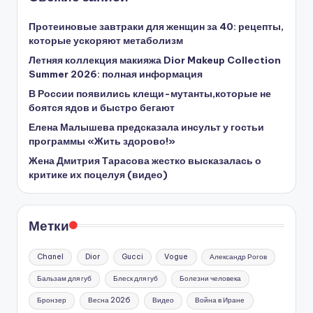
Протеиновые завтраки для женщин за 40: рецепты,
которые ускоряют метаболизм
Летняя коллекция макияжа Dior Makeup Collection
Summer 2026: полная информация
В России появились клещи-мутанты,которые не
боятся ядов и быстро бегают
Елена Малышева предсказала инсульт у гостьи
программы «Жить здорово!»
Жена Дмитрия Тарасова жестко высказалась о
критике их поцелуя (видео)
Метки
Chanel
Dior
Gucci
Vogue
Александр Рогов
Бальзам для губ
Блеск для губ
Болезни человека
Бронзер
Весна 2026
Видео
Война в Иране