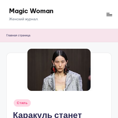
Magic Woman
Перейти
к
Женский журнал.
содержимому
Главная страница
Опубликовано
Стиль
в
Каракуль станет