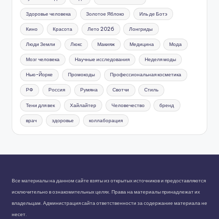
Здоровье человека
Золотое Яблоко
Иль де Ботэ
Кино
Красота
Лето 2026
Лонгриды
Люди Земли
Люкс
Макияж
Медицина
Мода
Мозг человека
Научные исследования
Неделя моды
Нью-Йорке
Промокоды
Профессиональная косметика
РФ
Россия
Румяна
Свотчи
Стиль
Тени для век
Хайлайтер
Человечество
бренд
врач
здоровье
коллаборация
Все материалы на данном сайте взяты из открытых источников и предоставляются
исключительно в ознакомительных целях. Права на материалы принадлежат их
владельцам. Администрация сайта ответственности за содержание материала не
несет.