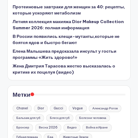
Протеиновые завтраки для женщин за 40: рецепты,
которые ускоряют метаболизм
Летняя коллекция макияжа Dior Makeup Collection
Summer 2026: полная информация
В России появились клещи-мутанты,которые не
боятся ядов и быстро бегают
Елена Малышева предсказала инсульт у гостьи
программы «Жить здорово!»
Жена Дмитрия Тарасова жестко высказалась о
критике их поцелуя (видео)
Метки
Chanel
Dior
Gucci
Vogue
Александр Рогов
Бальзам для губ
Блеск для губ
Болезни человека
Бронзер
Весна 2026
Видео
Война в Иране
Губная помада
Еда
Животные Земли