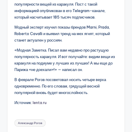
популярности вещей из каракуля. Пост с такой
информацией опубликован в его Telegram-канале,
который насчитывает 185 тысяч подписчиков.
Модный эксперт изучил показы брендов Marni, Prada,
Roberto Cavalli и выявил тренд на мех ягнят, который
станет актуален у россиян.
«Модная Заметка. Писал вам недавно про растущую
популярность каракуля. И вот получайте: видим вещи из
каракуля на подиуме у лучших из лучших! А мы еще до
Парижа «не доехали»!» — написал он.
В феврале Рогов посоветовал носить четыре верха
одновременно. По его словам, грядущей весной
популярной вновь будет многослойность.
Источник:
lenta.ru
Метки:
Александр Рогов