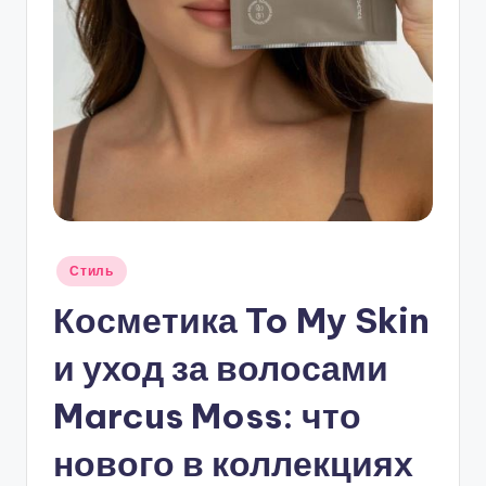
Опубликовано
Стиль
в
Косметика To My Skin
и уход за волосами
Marcus Moss: что
нового в коллекциях