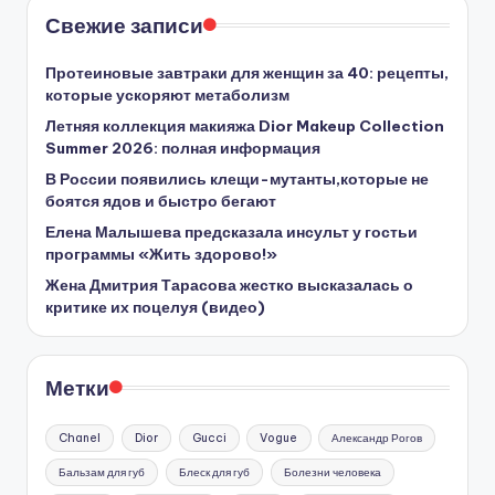
Свежие записи
Протеиновые завтраки для женщин за 40: рецепты,
которые ускоряют метаболизм
Летняя коллекция макияжа Dior Makeup Collection
Summer 2026: полная информация
В России появились клещи-мутанты,которые не
боятся ядов и быстро бегают
Елена Малышева предсказала инсульт у гостьи
программы «Жить здорово!»
Жена Дмитрия Тарасова жестко высказалась о
критике их поцелуя (видео)
Метки
Chanel
Dior
Gucci
Vogue
Александр Рогов
Бальзам для губ
Блеск для губ
Болезни человека