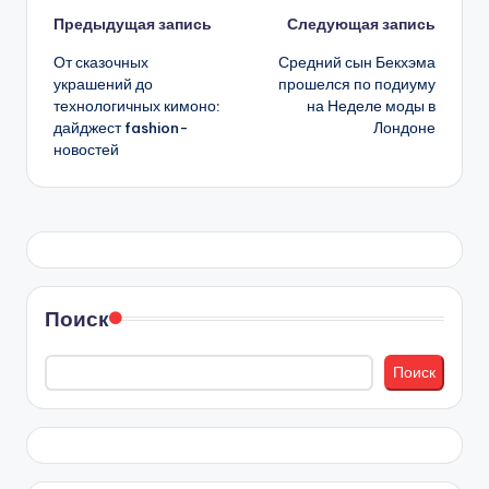
Навигация
Предыдущая запись
Следующая запись
От сказочных
Средний сын Бекхэма
записи
украшений до
прошелся по подиуму
технологичных кимоно:
на Неделе моды в
дайджест fashion-
Лондоне
новостей
Поиск
Поиск