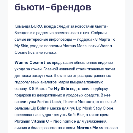
бьюти-брендов
Команда BURO. всегда следит за новостями бьюти-
брендов и с радостью рассказывает о них. Собрали
самые интересные инфоповоды — подарки к 8 Марта To
My Skin, уход за волосами Marcus Moss, патчи Wanna
Cosmetics и не только.
Wanna Cosmetics
представил обновленное видение
ухода за кожей. Главной новинкой стали тканевые патчи
для кожи вокруг глаз. В отличие от распространенных
гидрогелевых аналогов, марка выбрала тканевую
основу. К 8 Марта
To My Skin
подготовил подборку
подарков из декоративных и уходовых средств. В нее
вошли туши Perfect Lash, Thermo Mascara, оттеночный
бальзам Lip Balm и маска для губ Lip Mask Stay Close,
прессованная пудра-ретушь Soft Blur, а также крем
Platinum Vitamin C + Niacinamide для увлажнения,
сияния и более ровного тона кожи.
Marcus Moss
показал