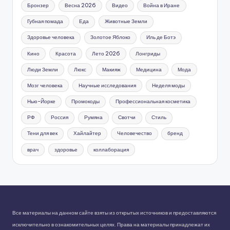
Бронзер
Весна 2026
Видео
Война в Иране
Губная помада
Еда
Животные Земли
Здоровье человека
Золотое Яблоко
Иль де Ботэ
Кино
Красота
Лето 2026
Лонгриды
Люди Земли
Люкс
Макияж
Медицина
Мода
Мозг человека
Научные исследования
Неделя моды
Нью-Йорке
Промокоды
Профессиональная косметика
РФ
Россия
Румяна
Свотчи
Стиль
Тени для век
Хайлайтер
Человечество
бренд
врач
здоровье
коллаборация
Все материалы на данном сайте взяты из открытых источников и предоставляются
исключительно в ознакомительных целях. Права на материалы принадлежат их