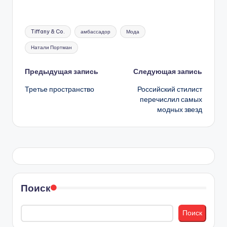
Метки:
Tiffany & Co.
амбассадор
Мода
Натали Портман
Навигация
Предыдущая запись
Следующая запись
Третье пространство
Российский стилист
записи
перечислил самых
модных звезд
Поиск
Поиск