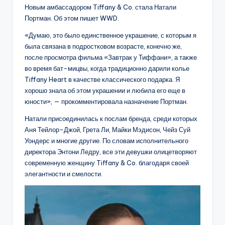
Новым амбассадором Tiffany & Co. стала Натали
Портман. Об этом пишет WWD.
«Думаю, это было единственное украшение, с которым я
была связана в подростковом возрасте, конечно же,
после просмотра фильма «Завтрак у Тиффани», а также
во время бат-мицвы, когда традиционно дарили колье
Tiffany Heart в качестве классического подарка. Я
хорошо знала об этом украшении и любила его еще в
юности», — прокомментировала назначение Портман.
Натали присоединилась к послам бренда, среди которых
Аня Тейлор-Джой, Грета Ли, Майки Мэдисон, Чейз Суй
Уондерс и многие другие. По словам исполнительного
директора Энтони Ледру, все эти девушки олицетворяют
современную женщину Tiffany & Co. благодаря своей
элегантности и смелости.