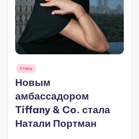
Опубликовано
Стиль
в
Новым
амбассадором
Tiffany & Co. стала
Натали Портман