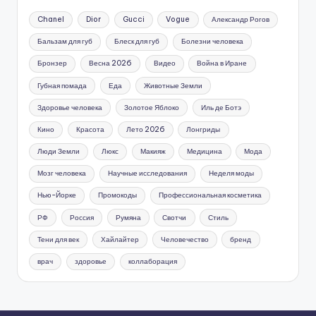
Chanel
Dior
Gucci
Vogue
Александр Рогов
Бальзам для губ
Блеск для губ
Болезни человека
Бронзер
Весна 2026
Видео
Война в Иране
Губная помада
Еда
Животные Земли
Здоровье человека
Золотое Яблоко
Иль де Ботэ
Кино
Красота
Лето 2026
Лонгриды
Люди Земли
Люкс
Макияж
Медицина
Мода
Мозг человека
Научные исследования
Неделя моды
Нью-Йорке
Промокоды
Профессиональная косметика
РФ
Россия
Румяна
Свотчи
Стиль
Тени для век
Хайлайтер
Человечество
бренд
врач
здоровье
коллаборация