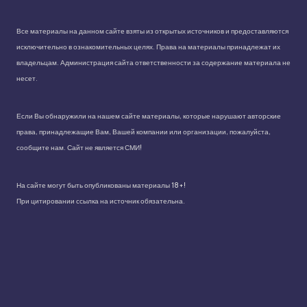
Все материалы на данном сайте взяты из открытых источников и предоставляются
исключительно в ознакомительных целях. Права на материалы принадлежат их
владельцам. Администрация сайта ответственности за содержание материала не
несет.
Если Вы обнаружили на нашем сайте материалы, которые нарушают авторские
права, принадлежащие Вам, Вашей компании или организации, пожалуйста,
сообщите нам. Сайт не является СМИ!
На сайте могут быть опубликованы материалы 18+!
При цитировании ссылка на источник обязательна.