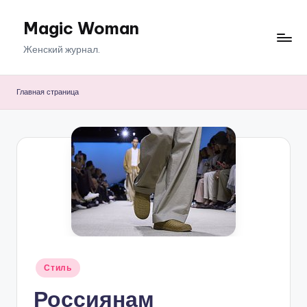
Magic Woman
Перейти
к
Женский журнал.
содержимому
Главная страница
Опубликовано
Стиль
в
Россиянам