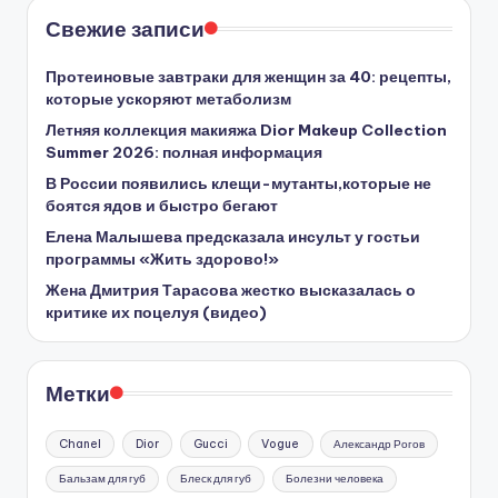
Свежие записи
Протеиновые завтраки для женщин за 40: рецепты,
которые ускоряют метаболизм
Летняя коллекция макияжа Dior Makeup Collection
Summer 2026: полная информация
В России появились клещи-мутанты,которые не
боятся ядов и быстро бегают
Елена Малышева предсказала инсульт у гостьи
программы «Жить здорово!»
Жена Дмитрия Тарасова жестко высказалась о
критике их поцелуя (видео)
Метки
Chanel
Dior
Gucci
Vogue
Александр Рогов
Бальзам для губ
Блеск для губ
Болезни человека