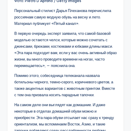
Фото: Pietro D’Aprano / Getty Images
Персональный стилист Дарья Плеханова перечислила
россиянам самую модную обувь на весну и лето.
Материал публикует «Пятый канал».
В первую очередь эксперт заявила, что самой базовой
моделью остаются челси, которые можно сочетать с
джинсами, брюками, костюмами и юбками длины макси.
«Эта пара подходит вам, если у вас очень активный образ
жизни, вы много проводите времени на ногах, часто
перемещаетесь», — пояснила она.
Помимо этого, собеседница телеканала назвала
ботильоны черного, темно‑серого, коричневого цветов, а
также акцентных вариантов с животным принтом. Вместе
с тем она призвала носить парадные тапочки.
На самом деле они выглядят как домашние. И даже
некоторые в отделах домашней обуви можно и
приобрести. Эта пара обуви отсылает нас сразу к тренду
ориентализм, мы вспоминаем Восток, Азию, и такие
тапочки добавляют сразу расслабленности любому