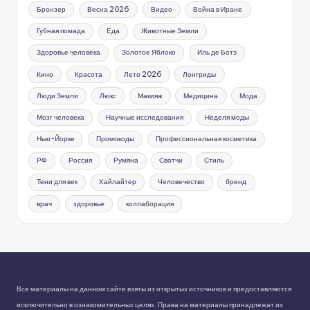
Бронзер
Весна 2026
Видео
Война в Иране
Губная помада
Еда
Животные Земли
Здоровье человека
Золотое Яблоко
Иль де Ботэ
Кино
Красота
Лето 2026
Лонгриды
Люди Земли
Люкс
Макияж
Медицина
Мода
Мозг человека
Научные исследования
Неделя моды
Нью-Йорке
Промокоды
Профессиональная косметика
РФ
Россия
Румяна
Свотчи
Стиль
Тени для век
Хайлайтер
Человечество
бренд
врач
здоровье
коллаборация
Все материалы на данном сайте взяты из открытых источников и предоставляются
исключительно в ознакомительных целях. Права на материалы принадлежат их