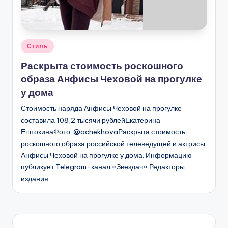
Опубликовано
Стиль
в
Раскрыта стоимость роскошного
образа Анфисы Чеховой на прогулке
у дома
Стоимость наряда Анфисы Чеховой на прогулке
составила 108,2 тысячи рублейЕкатерина
ЕштокинаФото: @achekhovaРаскрыта стоимость
роскошного образа российской телеведущей и актрисы
Анфисы Чеховой на прогулке у дома. Информацию
публикует Telegram-канал «Звездач».Редакторы
издания…