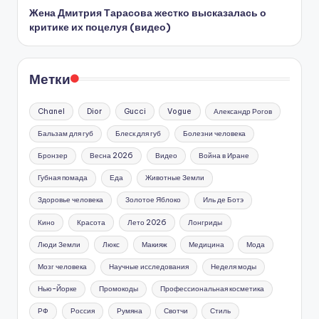
Жена Дмитрия Тарасова жестко высказалась о
критике их поцелуя (видео)
Метки
Chanel
Dior
Gucci
Vogue
Александр Рогов
Бальзам для губ
Блеск для губ
Болезни человека
Бронзер
Весна 2026
Видео
Война в Иране
Губная помада
Еда
Животные Земли
Здоровье человека
Золотое Яблоко
Иль де Ботэ
Кино
Красота
Лето 2026
Лонгриды
Люди Земли
Люкс
Макияж
Медицина
Мода
Мозг человека
Научные исследования
Неделя моды
Нью-Йорке
Промокоды
Профессиональная косметика
РФ
Россия
Румяна
Свотчи
Стиль