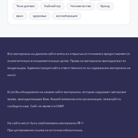
Тени для век
Хайлайтер
Человечество
бренд
врач
здоровье
коллаборация
Все материалы на данном сайте взяты из открытых источников и предоставляются
исключительно в ознакомительных целях. Права на материалы принадлежат их
владельцам. Администрация сайта ответственности за содержание материала не
несет.
Если Вы обнаружили на нашем сайте материалы, которые нарушают авторские
права, принадлежащие Вам, Вашей компании или организации, пожалуйста,
сообщите нам. Сайт не является СМИ!
На сайте могут быть опубликованы материалы 18+!
При цитировании ссылка на источник обязательна.