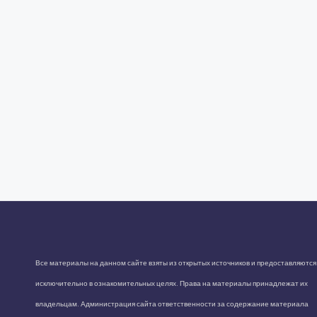
Все материалы на данном сайте взяты из открытых источников и предоставляются
исключительно в ознакомительных целях. Права на материалы принадлежат их
владельцам. Администрация сайта ответственности за содержание материала