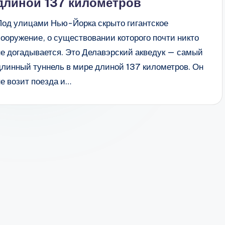
длиной 137 километров
Под улицами Нью-Йорка скрыто гигантское
сооружение, о существовании которого почти никто
не догадывается. Это Делавэрский акведук — самый
длинный туннель в мире длиной 137 километров. Он
не возит поезда и…