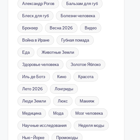
Александр Рогов
Бальзам для губ
Блеск для губ
Болезни человека
Бронзер
Весна 2026
Видео
Война в Иране
Губная помада
Еда
Животные Земли
Здоровье человека
Золотое Яблоко
Иль де Ботэ
Кино
Красота
Лето 2026
Лонгриды
Люди Земли
Люкс
Макияж
Медицина
Мода
Мозг человека
Научные исследования
Неделя моды
Нью-Йорке
Промокоды