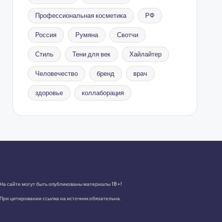
Профессиональная косметика
РФ
Россия
Румяна
Свотчи
Стиль
Тени для век
Хайлайтер
Человечество
бренд
врач
здоровье
коллаборация
На сайте могут быть опубликованы материалы 18+!
При цитировании ссылка на источник обязательна.