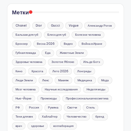
Метки
Chanel
Dior
Gucci
Vogue
Александр Рогов
Бальзам для губ
Блеск для губ
Болезни человека
Бронзер
Весна 2026
Видео
Война в Иране
Губная помада
Еда
Животные Земли
Здоровье человека
Золотое Яблоко
Иль де Ботэ
Кино
Красота
Лето 2026
Лонгриды
Люди Земли
Люкс
Макияж
Медицина
Мода
Мозг человека
Научные исследования
Неделя моды
Нью-Йорке
Промокоды
Профессиональная косметика
РФ
Россия
Румяна
Свотчи
Стиль
Тени для век
Хайлайтер
Человечество
бренд
врач
здоровье
коллаборация