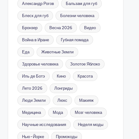
Александр Рогов
Бальзам для губ
Блеск для губ
Болезни человека
Бронзер
Весна 2026
Видео
Война в Иране
Губная помада
Еда
Животные Земли
Здоровье человека
Золотое Яблоко
Иль де Ботэ
Кино
Красота
Лето 2026
Лонгриды
Люди Земли
Люкс
Макияж
Медицина
Мода
Мозг человека
Научные исследования
Неделя моды
Нью-Йорке
Промокоды