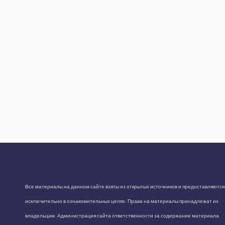
Все материалы на данном сайте взяты из открытых источников и предоставляются
исключительно в ознакомительных целях. Права на материалы принадлежат их
владельцам. Администрация сайта ответственности за содержание материала