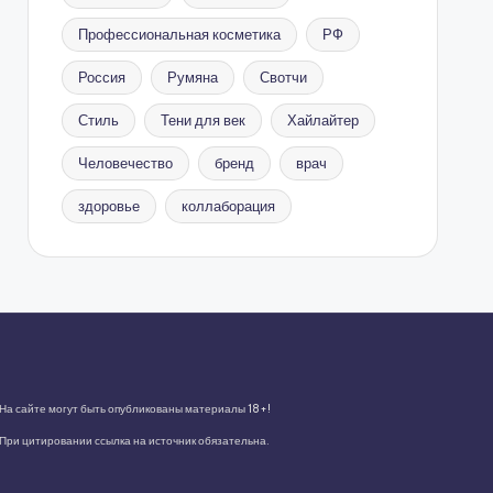
Профессиональная косметика
РФ
Россия
Румяна
Свотчи
Стиль
Тени для век
Хайлайтер
Человечество
бренд
врач
здоровье
коллаборация
На сайте могут быть опубликованы материалы 18+!
При цитировании ссылка на источник обязательна.