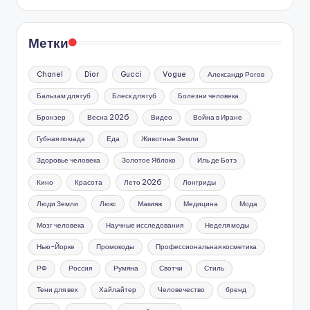
Метки
Chanel
Dior
Gucci
Vogue
Александр Рогов
Бальзам для губ
Блеск для губ
Болезни человека
Бронзер
Весна 2026
Видео
Война в Иране
Губная помада
Еда
Животные Земли
Здоровье человека
Золотое Яблоко
Иль де Ботэ
Кино
Красота
Лето 2026
Лонгриды
Люди Земли
Люкс
Макияж
Медицина
Мода
Мозг человека
Научные исследования
Неделя моды
Нью-Йорке
Промокоды
Профессиональная косметика
РФ
Россия
Румяна
Свотчи
Стиль
Тени для век
Хайлайтер
Человечество
бренд