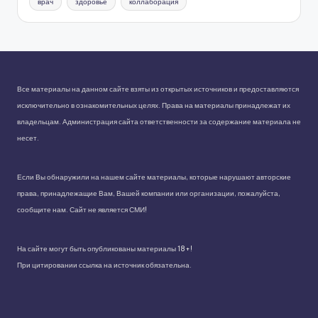
врач
здоровье
коллаборация
Все материалы на данном сайте взяты из открытых источников и предоставляются
исключительно в ознакомительных целях. Права на материалы принадлежат их
владельцам. Администрация сайта ответственности за содержание материала не
несет.
Если Вы обнаружили на нашем сайте материалы, которые нарушают авторские
права, принадлежащие Вам, Вашей компании или организации, пожалуйста,
сообщите нам. Сайт не является СМИ!
На сайте могут быть опубликованы материалы 18+!
При цитировании ссылка на источник обязательна.