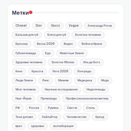
Метки
Chanel
Dior
Gucci
Vogue
Александр Рогов
Бальзам для губ
Блеск для губ
Болезни человека
Бронзер
Весна 2026
Видео
Война в Иране
Губная помада
Еда
Животные Земли
Здоровье человека
Золотое Яблоко
Иль де Ботэ
Кино
Красота
Лето 2026
Лонгриды
Люди Земли
Люкс
Макияж
Медицина
Мода
Мозг человека
Научные исследования
Неделя моды
Нью-Йорке
Промокоды
Профессиональная косметика
РФ
Россия
Румяна
Свотчи
Стиль
Тени для век
Хайлайтер
Человечество
бренд
врач
здоровье
коллаборация