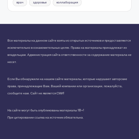
врач
здоровье
коллаборация
Все материалы на данном сайте взяты из открытых источников и предоставляются
исключительно в ознакомительных целях. Права на материалы принадлежат их
владельцам. Администрация сайта ответственности за содержание материала не
несет.
Если Вы обнаружили на нашем сайте материалы, которые нарушают авторские
права, принадлежащие Вам, Вашей компании или организации, пожалуйста,
сообщите нам. Сайт не является СМИ!
На сайте могут быть опубликованы материалы 18+!
При цитировании ссылка на источник обязательна.