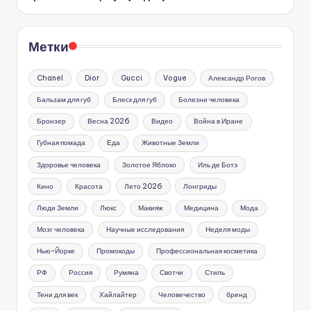
Метки
Chanel
Dior
Gucci
Vogue
Александр Рогов
Бальзам для губ
Блеск для губ
Болезни человека
Бронзер
Весна 2026
Видео
Война в Иране
Губная помада
Еда
Животные Земли
Здоровье человека
Золотое Яблоко
Иль де Ботэ
Кино
Красота
Лето 2026
Лонгриды
Люди Земли
Люкс
Макияж
Медицина
Мода
Мозг человека
Научные исследования
Неделя моды
Нью-Йорке
Промокоды
Профессиональная косметика
РФ
Россия
Румяна
Свотчи
Стиль
Тени для век
Хайлайтер
Человечество
бренд