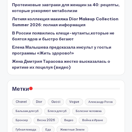
Протеиновые завтраки для женщин за 40: рецепты,
которые ускоряют метаболизм
Летняя коллекция макияжа Dior Makeup Collection
Summer 2026: полная информация
В России появились клещи-мутанты,которые не
боятся ядов и быстро бегают
Елена Малышева предсказала инсульт у гостьи
программы «Жить здорово!»
Жена Дмитрия Тарасова жестко высказалась о
критике их поцелуя (видео)
Метки
Chanel
Dior
Gucci
Vogue
Александр Рогов
Бальзам для губ
Блеск для губ
Болезни человека
Бронзер
Весна 2026
Видео
Война в Иране
Губная помада
Еда
Животные Земли