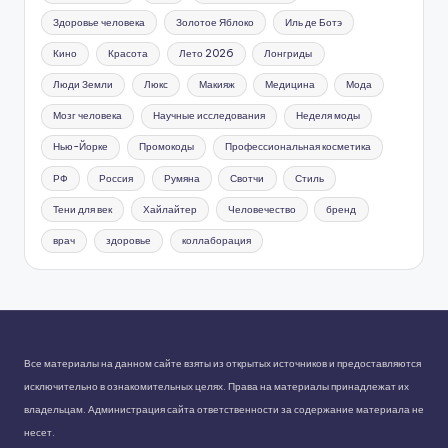
Здоровье человека
Золотое Яблоко
Иль де Ботэ
Кино
Красота
Лето 2026
Лонгриды
Люди Земли
Люкс
Макияж
Медицина
Мода
Мозг человека
Научные исследования
Неделя моды
Нью-Йорке
Промокоды
Профессиональная косметика
РФ
Россия
Румяна
Свотчи
Стиль
Тени для век
Хайлайтер
Человечество
бренд
врач
здоровье
коллаборация
Все материалы на данном сайте взяты из открытых источников и предоставляются
исключительно в ознакомительных целях. Права на материалы принадлежат их
владельцам. Администрация сайта ответственности за содержание материала не
несет.