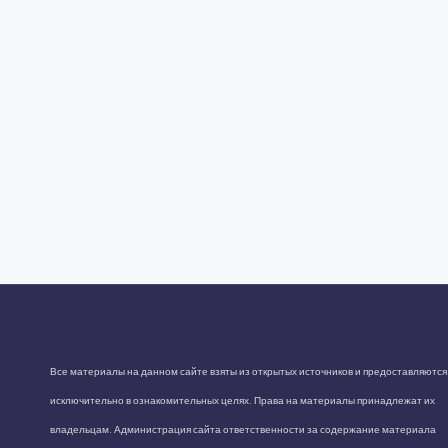
Все материалы на данном сайте взяты из открытых источников и предоставляются
исключительно в ознакомительных целях. Права на материалы принадлежат их
владельцам. Администрация сайта ответственности за содержание материала