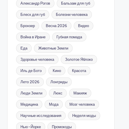
Александр Рогов
Бальзам для губ
Блеск для губ
Болезни человека
Бронзер
Весна 2026
Видео
Война в Иране
Губная помада
Еда
Животные Земли
Здоровье человека
Золотое Яблоко
Иль де Ботэ
Кино
Красота
Лето 2026
Лонгриды
Люди Земли
Люкс
Макияж
Медицина
Мода
Мозг человека
Научные исследования
Неделя моды
Нью-Йорке
Промокоды