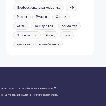
Профессиональная косметика
РФ
Россия
Румяна
Свотчи
Стиль
Тени для век
Хайлайтер
Человечество
бренд
врач
здоровье
коллаборация
На сайте могут быть опубликованы материалы 18+!
При цитировании ссылка на источник обязательна.