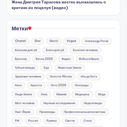
Жена Дмитрия Тарасова жестко высказалась о
критике их поцелуя (видео)
Метки
Chanel
Dior
Gucci
Vogue
Александр Рогов
Бальзам для губ
Блеск для губ
Болезни человека
Бронзер
Весна 2026
Видео
Война в Иране
Губная помада
Еда
Животные Земли
Здоровье человека
Золотое Яблоко
Иль де Ботэ
Кино
Красота
Лето 2026
Лонгриды
Люди Земли
Люкс
Макияж
Медицина
Мода
Мозг человека
Научные исследования
Неделя моды
Нью-Йорке
Промокоды
Профессиональная косметика
РФ
Россия
Румяна
Свотчи
Стиль