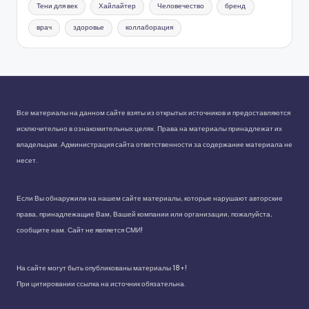
Тени для век
Хайлайтер
Человечество
бренд
врач
здоровье
коллаборация
Все материалы на данном сайте взяты из открытых источников и предоставляются
исключительно в ознакомительных целях. Права на материалы принадлежат их
владельцам. Администрация сайта ответственности за содержание материала не
несет.
Если Вы обнаружили на нашем сайте материалы, которые нарушают авторские
права, принадлежащие Вам, Вашей компании или организации, пожалуйста,
сообщите нам. Сайт не является СМИ!
На сайте могут быть опубликованы материалы 18+!
При цитировании ссылка на источник обязательна.