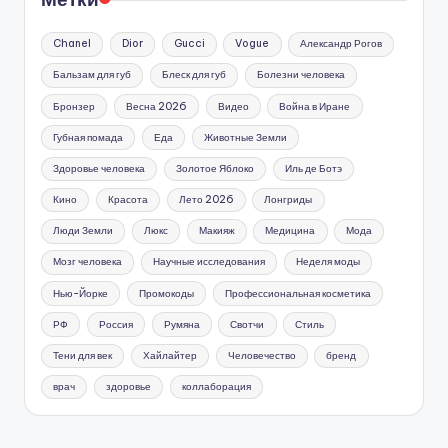
Chanel
Dior
Gucci
Vogue
Александр Рогов
Бальзам для губ
Блеск для губ
Болезни человека
Бронзер
Весна 2026
Видео
Война в Иране
Губная помада
Еда
Животные Земли
Здоровье человека
Золотое Яблоко
Иль де Ботэ
Кино
Красота
Лето 2026
Лонгриды
Люди Земли
Люкс
Макияж
Медицина
Мода
Мозг человека
Научные исследования
Неделя моды
Нью-Йорке
Промокоды
Профессиональная косметика
РФ
Россия
Румяна
Свотчи
Стиль
Тени для век
Хайлайтер
Человечество
бренд
врач
здоровье
коллаборация