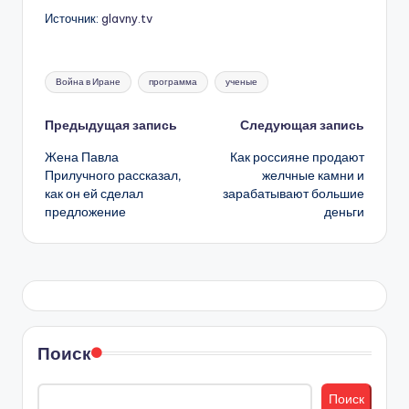
Источник:
glavny.tv
Метки:
Война в Иране
программа
ученые
Навигация
Предыдущая запись
Следующая запись
Жена Павла
Как россияне продают
записи
Прилучного рассказал,
желчные камни и
как он ей сделал
зарабатывают большие
предложение
деньги
Поиск
Поиск