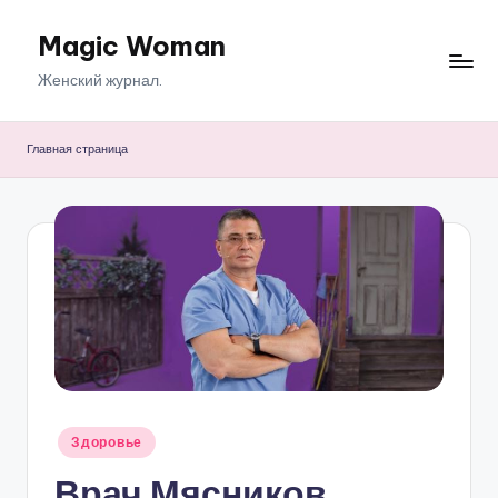
Magic Woman
Перейти
к
Женский журнал.
содержимому
Главная страница
Опубликовано
Здоровье
в
Врач Мясников