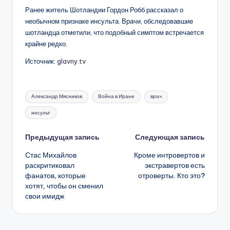
Ранее житель Шотландии Гордон Робб рассказал о
необычном признаке инсульта. Врачи, обследовавшие
шотландца отметили, что подобный симптом встречается
крайне редко.
Источник:
glavny.tv
Метки:
Александр Мясников
Война в Иране
врач
инсульт
Навигация
Предыдущая запись
Следующая запись
Стас Михайлов
Кроме интровертов и
записи
раскритиковал
экстравертов есть
фанатов, которые
отроверты. Кто это?
хотят, чтобы он сменил
свои имидж