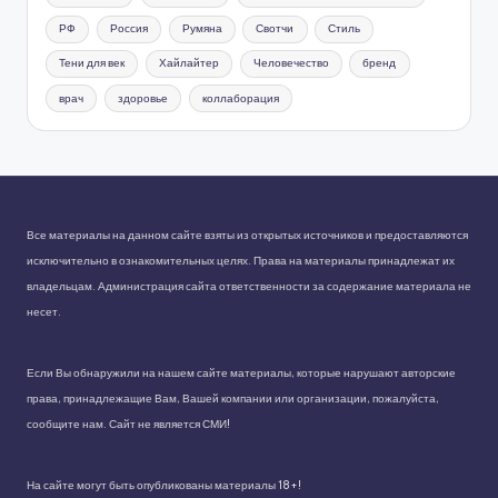
РФ
Россия
Румяна
Свотчи
Стиль
Тени для век
Хайлайтер
Человечество
бренд
врач
здоровье
коллаборация
Все материалы на данном сайте взяты из открытых источников и предоставляются
исключительно в ознакомительных целях. Права на материалы принадлежат их
владельцам. Администрация сайта ответственности за содержание материала не
несет.
Если Вы обнаружили на нашем сайте материалы, которые нарушают авторские
права, принадлежащие Вам, Вашей компании или организации, пожалуйста,
сообщите нам. Сайт не является СМИ!
На сайте могут быть опубликованы материалы 18+!