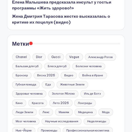
Елена Малышева предсказала инсульт у гостьи
программы «Жить здорово!»
Жена Дмитрия Тарасова жестко высказалась о
критике их поцелуя (видео)
Метки
Chanel
Dior
Gucci
Vogue
Александр Рогов
Бальзам для губ
Блеск для губ
Болезни человека
Бронзер
Весна 2026
Видео
Война в Иране
Губная помада
Еда
Животные Земли
Здоровье человека
Золотое Яблоко
Иль де Ботэ
Кино
Красота
Лето 2026
Лонгриды
Люди Земли
Люкс
Макияж
Медицина
Мода
Мозг человека
Научные исследования
Неделя моды
Нью-Йорке
Промокоды
Профессиональная косметика