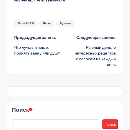
Метки:
Лето 2026
Люкс
Румяна
Навигация
Предыдущая запись
Следующая запись
Что лучше и чище:
Рыбный день: 5
записи
принять ванну или душ?
интересных рецептов
с лососем на каждый
день
Поиск
Поиск