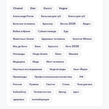
Chanel
Dior
Gucci
Vogue
Александр Рогов
Бальзам для губ
Блеск для губ
Болезни человека
Бронзер
Весна 2026
Видео
Война в Иране
Губная помада
Еда
Животные Земли
Здоровье человека
Золотое Яблоко
Иль де Ботэ
Кино
Красота
Лето 2026
Лонгриды
Люди Земли
Люкс
Макияж
Медицина
Мода
Мозг человека
Научные исследования
Неделя моды
Нью-Йорке
Промокоды
Профессиональная косметика
РФ
Россия
Румяна
Свотчи
Стиль
Тени для век
Хайлайтер
Человечество
бренд
врач
здоровье
коллаборация