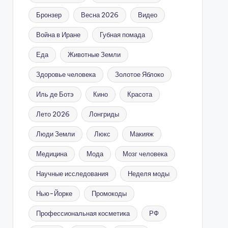
Бронзер
Весна 2026
Видео
Война в Иране
Губная помада
Еда
Животные Земли
Здоровье человека
Золотое Яблоко
Иль де Ботэ
Кино
Красота
Лето 2026
Лонгриды
Люди Земли
Люкс
Макияж
Медицина
Мода
Мозг человека
Научные исследования
Неделя моды
Нью-Йорке
Промокоды
Профессиональная косметика
РФ