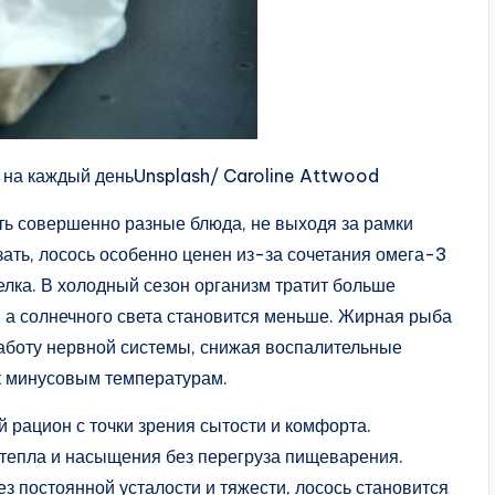
м на каждый деньUnsplash/ Caroline Attwood
ть совершенно разные блюда, не выходя за рамки
зать, лосось особенно ценен из-за сочетания омега-3
елка. В холодный сезон организм тратит больше
, а солнечного света становится меньше. Жирная рыба
работу нервной системы, снижая воспалительные
 к минусовым температурам.
й рацион с точки зрения сытости и комфорта.
 тепла и насыщения без перегруза пищеварения.
ез постоянной усталости и тяжести, лосось становится