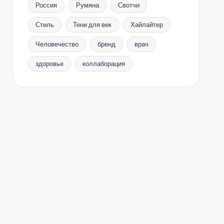
Россия
Румяна
Свотчи
Стиль
Тени для век
Хайлайтер
Человечество
бренд
врач
здоровье
коллаборация