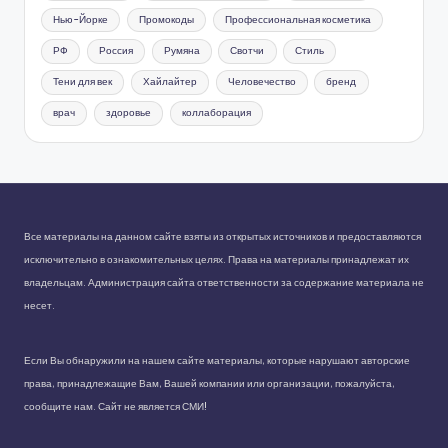
Нью-Йорке
Промокоды
Профессиональная косметика
РФ
Россия
Румяна
Свотчи
Стиль
Тени для век
Хайлайтер
Человечество
бренд
врач
здоровье
коллаборация
Все материалы на данном сайте взяты из открытых источников и предоставляются
исключительно в ознакомительных целях. Права на материалы принадлежат их
владельцам. Администрация сайта ответственности за содержание материала не
несет.
Если Вы обнаружили на нашем сайте материалы, которые нарушают авторские
права, принадлежащие Вам, Вашей компании или организации, пожалуйста,
сообщите нам. Сайт не является СМИ!