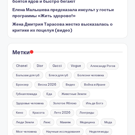
боятся ядов и быстро бегают
Елена Малышева предсказала инсульт у гостьи
программы «Жить здорово!»
Жена Дмитрия Тарасова жестко высказалась о
критике их поцелуя (видео)
Метки
Chanel
Dior
Gucci
Vogue
Александр Рогов
Бальзам для губ
Блеск для губ
Болезни человека
Бронзер
Весна 2026
Видео
Война в Иране
Губная помада
Еда
Животные Земли
Здоровье человека
Золотое Яблоко
Иль де Ботэ
Кино
Красота
Лето 2026
Лонгриды
Люди Земли
Люкс
Макияж
Медицина
Мода
Мозг человека
Научные исследования
Неделя моды