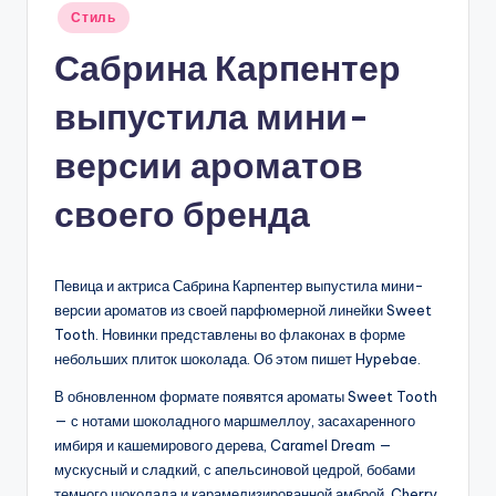
Опубликовано
Стиль
в
Сабрина Карпентер
выпустила мини-
версии ароматов
своего бренда
Певица и актриса Сабрина Карпентер выпустила мини-
версии ароматов из своей парфюмерной линейки Sweet
Tooth. Новинки представлены во флаконах в форме
небольших плиток шоколада. Об этом пишет Hypebae.
В обновленном формате появятся ароматы Sweet Tooth
— с нотами шоколадного маршмеллоу, засахаренного
имбиря и кашемирового дерева, Caramel Dream —
мускусный и сладкий, с апельсиновой цедрой, бобами
темного шоколада и карамелизированной амброй, Cherry