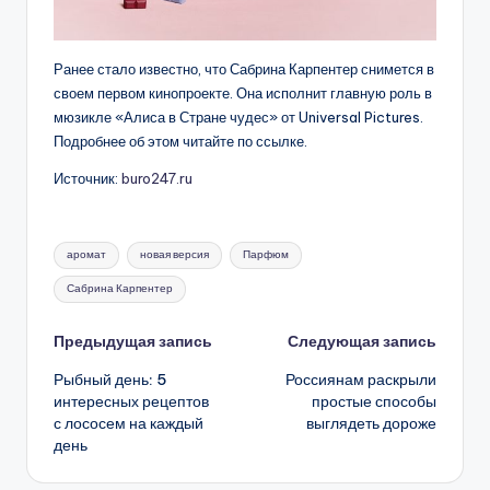
Ранее стало известно, что Сабрина Карпентер снимется в
своем первом кинопроекте. Она исполнит главную роль в
мюзикле «Алиса в Стране чудес» от Universal Pictures.
Подробнее об этом читайте по ссылке.
Источник:
buro247.ru
Метки:
аромат
новая версия
Парфюм
Сабрина Карпентер
Навигация
Предыдущая запись
Следующая запись
Рыбный день: 5
Россиянам раскрыли
записи
интересных рецептов
простые способы
с лососем на каждый
выглядеть дороже
день