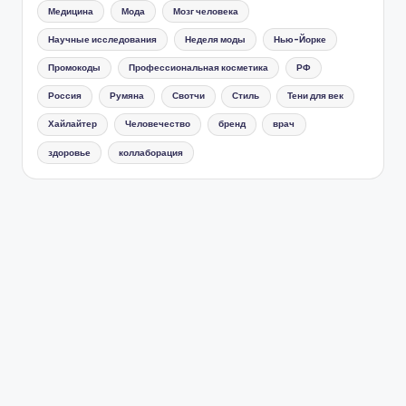
Медицина
Мода
Мозг человека
Научные исследования
Неделя моды
Нью-Йорке
Промокоды
Профессиональная косметика
РФ
Россия
Румяна
Свотчи
Стиль
Тени для век
Хайлайтер
Человечество
бренд
врач
здоровье
коллаборация