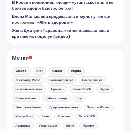
В России появились клещи-мутанты,которые не
боятся ядов и быстро бегают
Елена Малышева предсказала инсульт у гостьи
программы «Жить здорово!»
Жена Дмитрия Тарасова жестко высказалась о
критике их поцелуя (видео)
Метки
Chanel
Dior
Gucci
Vogue
Александр Рогов
Бальзам для губ
Блеск для губ
Болезни человека
Бронзер
Весна 2026
Видео
Война в Иране
Губная помада
Еда
Животные Земли
Здоровье человека
Золотое Яблоко
Иль де Ботэ
Кино
Красота
Лето 2026
Лонгриды
Люди Земли
Люкс
Макияж