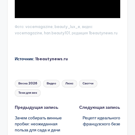
Фото: vocemagazine, beauty_lux_e, видео:
vocemagazine, han.beauty101, редакция 1beautynews.ru
Источник:
1beautynews.ru
Метки:
Весна 2026
Видео
Люкс
Свотчи
Тени для век
Навигация
Предыдущая запись
Следующая запись
Зачем собирать винные
Рецепт идеального
записи
пробки: неожиданная
французского безе
польза для сада и дачи