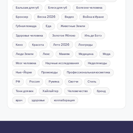
Бальзам для губ
Блеск для губ
Болезни человека
Бронзер
Весна 2026
Видео
Война в Иране
Губная помада
Еда
Животные Земли
Здоровье человека
Золотое Яблоко
Иль де Ботэ
Кино
Красота
Лето 2026
Лонгриды
Люди Земли
Люкс
Макияж
Медицина
Мода
Мозг человека
Научные исследования
Неделя моды
Нью-Йорке
Промокоды
Профессиональная косметика
РФ
Россия
Румяна
Свотчи
Стиль
Тени для век
Хайлайтер
Человечество
бренд
врач
здоровье
коллаборация