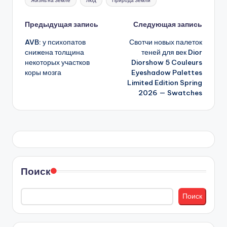
Жизнь на Земле
люд
Природа Земли
Навигация
Предыдущая запись
Следующая запись
AVB: у психопатов
Свотчи новых палеток
записи
снижена толщина
теней для век Dior
некоторых участков
Diorshow 5 Couleurs
коры мозга
Eyeshadow Palettes
Limited Edition Spring
2026 — Swatches
Поиск
Поиск