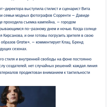
рт-директора выступила стилист и сценарист Вита
ами семьи модных фотографов Сорренти — Давиде
де проходила съемка кампейна, — городом
рывающимся по-разному днем и ночью. Когда солнце
я Кирсанова, и они готовы погрузить зрителя в свою
 образов Grate», — комментирует Клац. Бренд
удущих сезонах.
о стиля и внутренней свободы на фоне постоянно
слу создателей, нет случайных решений: каждая линия
атериалов продиктован вниманием к тактильности