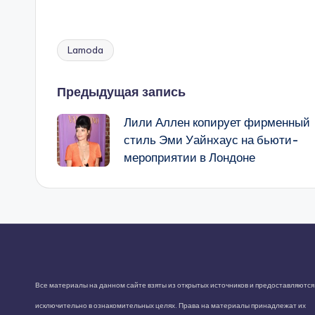
Lamoda
Метки:
Навигация
Предыдущая запись
Лили Аллен копирует фирменный
записи
стиль Эми Уайнхаус на бьюти-
мероприятии в Лондоне
Все материалы на данном сайте взяты из открытых источников и предоставляются
исключительно в ознакомительных целях. Права на материалы принадлежат их