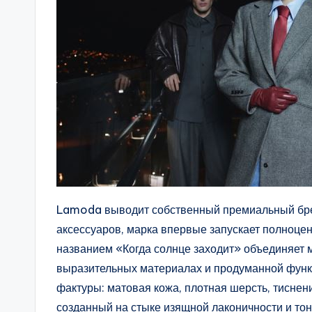
Lamoda выводит собственный премиальный брен
аксессуаров, марка впервые запускает полноце
названием «Когда солнце заходит» объединяет м
выразительных материалах и продуманной функ
фактуры: матовая кожа, плотная шерсть, тиснен
созданный на стыке изящной лаконичности и тон