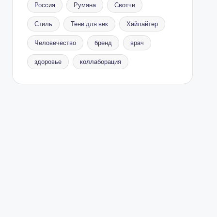
Россия
Румяна
Свотчи
Стиль
Тени для век
Хайлайтер
Человечество
бренд
врач
здоровье
коллаборация