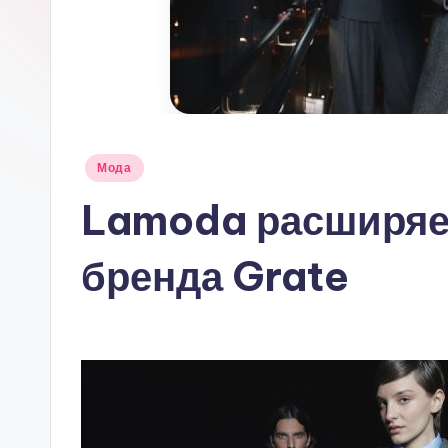
Опубликовано
Мода
в
Lamoda расширяе
бренда Grate