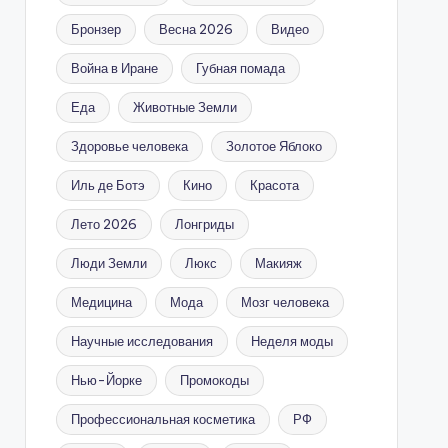
Бронзер
Весна 2026
Видео
Война в Иране
Губная помада
Еда
Животные Земли
Здоровье человека
Золотое Яблоко
Иль де Ботэ
Кино
Красота
Лето 2026
Лонгриды
Люди Земли
Люкс
Макияж
Медицина
Мода
Мозг человека
Научные исследования
Неделя моды
Нью-Йорке
Промокоды
Профессиональная косметика
РФ