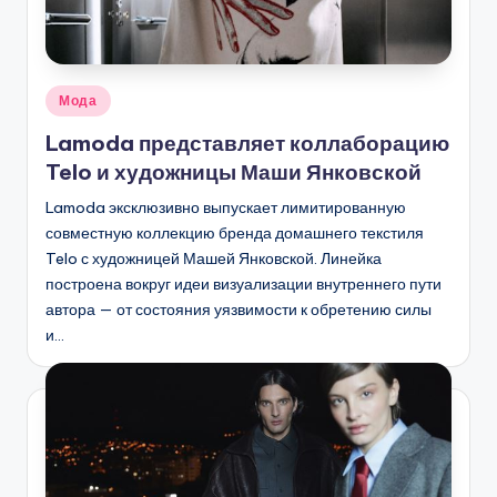
Опубликовано
Мода
в
Lamoda представляет коллаборацию
Telo и художницы Маши Янковской
Lamoda эксклюзивно выпускает лимитированную
совместную коллекцию бренда домашнего текстиля
Telo с художницей Машей Янковской. Линейка
построена вокруг идеи визуализации внутреннего пути
автора — от состояния уязвимости к обретению силы
и…