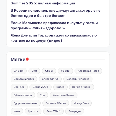
Summer 2026: полная информация
В России появились клещи-мутанты,которые не
боятся ядов и быстро бегают
Елена Малышева предсказала инсульт у гостьи
программы «Жить здорово!»
Жена Дмитрия Тарасова жестко высказалась о
критике их поцелуя (видео)
Метки
Chanel
Dior
Gucci
Vogue
Александр Рогов
Бальзам для губ
Блеск для губ
Болезни человека
Бронзер
Весна 2026
Видео
Война в Иране
Губная помада
Еда
Животные Земли
Здоровье человека
Золотое Яблоко
Иль де Ботэ
Кино
Красота
Лето 2026
Лонгриды