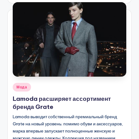
Опубликовано
Мода
в
Lamoda расширяет ассортимент
бренда Grate
Lamoda выводит собственный премиальный бренд
Grate на новый уровень: помимо обуви и аксессуаров,
марка впервые запускает полноценные женскую и
мужскую линии одежды. Коллекция под названием