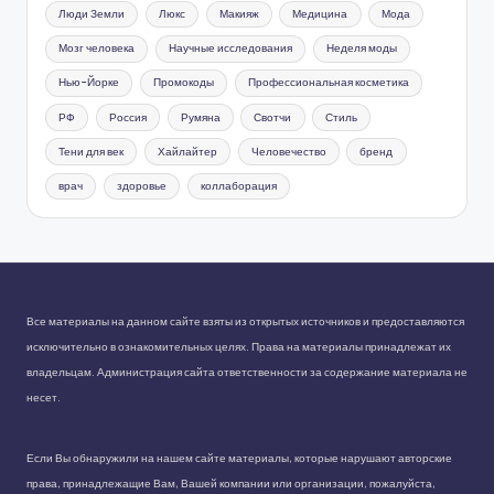
Люди Земли
Люкс
Макияж
Медицина
Мода
Мозг человека
Научные исследования
Неделя моды
Нью-Йорке
Промокоды
Профессиональная косметика
РФ
Россия
Румяна
Свотчи
Стиль
Тени для век
Хайлайтер
Человечество
бренд
врач
здоровье
коллаборация
Все материалы на данном сайте взяты из открытых источников и предоставляются
исключительно в ознакомительных целях. Права на материалы принадлежат их
владельцам. Администрация сайта ответственности за содержание материала не
несет.
Если Вы обнаружили на нашем сайте материалы, которые нарушают авторские
права, принадлежащие Вам, Вашей компании или организации, пожалуйста,