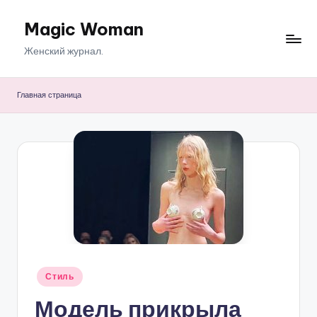
Magic Woman
Перейти
к
Женский журнал.
содержимому
Главная страница
Опубликовано
Стиль
в
Модель прикрыла