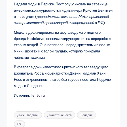
Недели моды в Париже. Пост опубликован на странице
американской журналистки и дизайнера Кристен Бейтмен
в Instagram (
принадлежит компании Meta, признанной
экстремистской организацией и запрещенной в РФ
).
Модель дефилировала на шоу шведского модного
бренда Hodakova, специализирующегося на переработке
старых вещей. Она появилась перед зрителями в белых
мини-шортах и с голой грудью, которую прикрыла
чайными чашками.
В феврале дочь известного британского телеведущего
Джонатана Росса и сценаристки Джейн Голдман Хани
Росс в откровенном платье без трусов посетила Неделю
моды в Лондоне.
Источник:
lenta.ru
Метки:
Джейн Голдман
Джонатана Росса
Лондоне
РФ