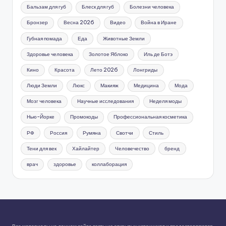
Бальзам для губ
Блеск для губ
Болезни человека
Бронзер
Весна 2026
Видео
Война в Иране
Губная помада
Еда
Животные Земли
Здоровье человека
Золотое Яблоко
Иль де Ботэ
Кино
Красота
Лето 2026
Лонгриды
Люди Земли
Люкс
Макияж
Медицина
Мода
Мозг человека
Научные исследования
Неделя моды
Нью-Йорке
Промокоды
Профессиональная косметика
РФ
Россия
Румяна
Свотчи
Стиль
Тени для век
Хайлайтер
Человечество
бренд
врач
здоровье
коллаборация