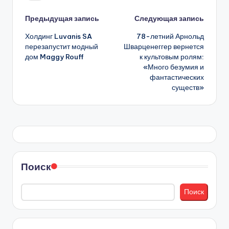
Навигация
Предыдущая запись
Следующая запись
Холдинг Luvanis SA
78-летний Арнольд
записи
перезапустит модный
Шварценеггер вернется
дом Maggy Rouff
к культовым ролям:
«Много безумия и
фантастических
существ»
Поиск
Поиск