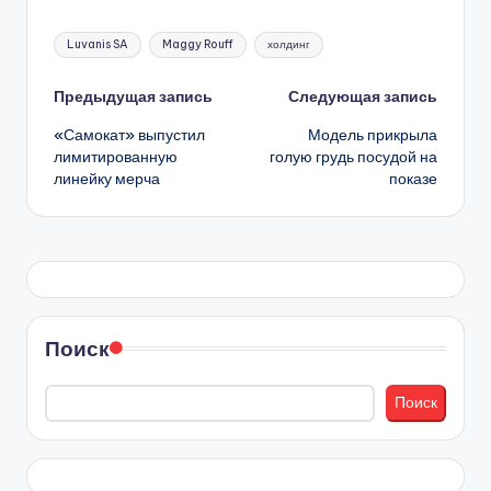
Метки:
Luvanis SA
Maggy Rouff
холдинг
Навигация
Предыдущая запись
Следующая запись
«Самокат» выпустил
Модель прикрыла
записи
лимитированную
голую грудь посудой на
линейку мерча
показе
Поиск
Поиск