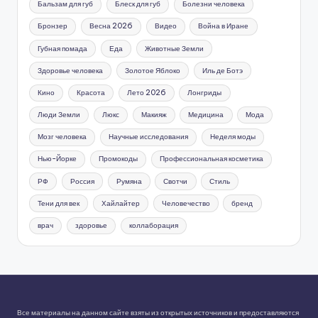
Бальзам для губ
Блеск для губ
Болезни человека
Бронзер
Весна 2026
Видео
Война в Иране
Губная помада
Еда
Животные Земли
Здоровье человека
Золотое Яблоко
Иль де Ботэ
Кино
Красота
Лето 2026
Лонгриды
Люди Земли
Люкс
Макияж
Медицина
Мода
Мозг человека
Научные исследования
Неделя моды
Нью-Йорке
Промокоды
Профессиональная косметика
РФ
Россия
Румяна
Свотчи
Стиль
Тени для век
Хайлайтер
Человечество
бренд
врач
здоровье
коллаборация
Все материалы на данном сайте взяты из открытых источников и предоставляются