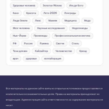
Здоровье человека
Золотое Яблоко
Иль де Ботэ
Кино
Красота
Лето 2026
Лонгриды
Люди Земли
Люкс
Макияж
Медицина
Мода
Мозг человека
Научные исследования
Неделя моды
Нью-Йорке
Промокоды
Профессиональная косметика
РФ
Россия
Румяна
Свотчи
Стиль
Тени для век
Хайлайтер
Человечество
бренд
врач
здоровье
коллаборация
Все материалы на данном сайте взяты из открытых источников и предоставляются
исключительно в ознакомительных целях. Права на материалы принадлежат их
владельцам. Администрация сайта ответственности за содержание материала не
несет.