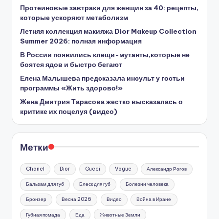
Протеиновые завтраки для женщин за 40: рецепты,
которые ускоряют метаболизм
Летняя коллекция макияжа Dior Makeup Collection
Summer 2026: полная информация
В России появились клещи-мутанты,которые не
боятся ядов и быстро бегают
Елена Малышева предсказала инсульт у гостьи
программы «Жить здорово!»
Жена Дмитрия Тарасова жестко высказалась о
критике их поцелуя (видео)
Метки
Chanel
Dior
Gucci
Vogue
Александр Рогов
Бальзам для губ
Блеск для губ
Болезни человека
Бронзер
Весна 2026
Видео
Война в Иране
Губная помада
Еда
Животные Земли