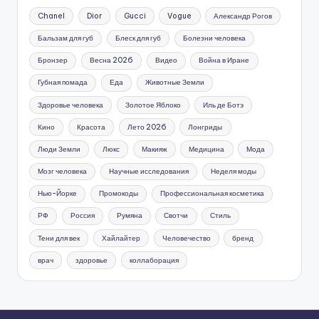
Chanel
Dior
Gucci
Vogue
Александр Рогов
Бальзам для губ
Блеск для губ
Болезни человека
Бронзер
Весна 2026
Видео
Война в Иране
Губная помада
Еда
Животные Земли
Здоровье человека
Золотое Яблоко
Иль де Ботэ
Кино
Красота
Лето 2026
Лонгриды
Люди Земли
Люкс
Макияж
Медицина
Мода
Мозг человека
Научные исследования
Неделя моды
Нью-Йорке
Промокоды
Профессиональная косметика
РФ
Россия
Румяна
Свотчи
Стиль
Тени для век
Хайлайтер
Человечество
бренд
врач
здоровье
коллаборация