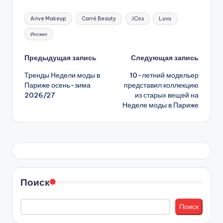
Метки:
Arive Makeup
Carré Beauty
JCos
Luvu
Инскин
Навигация
Предыдущая запись
Следующая запись
Тренды Недели моды в
10-летний модельер
записи
Париже осень-зима
представил коллекцию
2026/27
из старых вещей на
Неделе моды в Париже
Поиск
Поиск