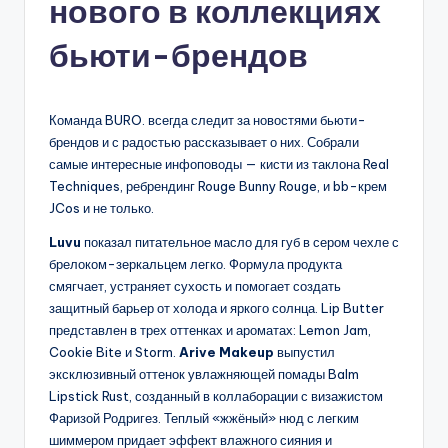
нового в коллекциях
бьюти-брендов
Команда BURO. всегда следит за новостями бьюти-
брендов и с радостью рассказывает о них. Собрали
самые интересные инфоповоды — кисти из таклона Real
Techniques, ребрендинг Rouge Bunny Rouge, и bb-крем
JCos и не только.
Luvu
показал питательное масло для губ в сером чехле с
брелоком-зеркальцем легко. Формула продукта
смягчает, устраняет сухость и помогает создать
защитный барьер от холода и яркого солнца. Lip Butter
представлен в трех оттенках и ароматах: Lemon Jam,
Cookie Bite и Storm.
Arive Makeup
выпустил
эксклюзивный оттенок увлажняющей помады Balm
Lipstick Rust, созданный в коллаборации с визажистом
Фаризой Родригез. Теплый «жжёный» нюд с легким
шиммером придает эффект влажного сияния и