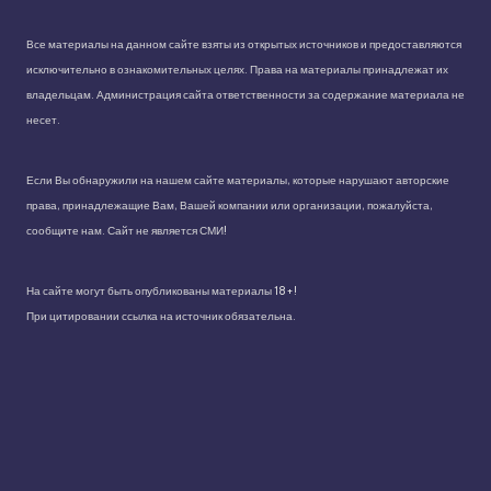
Все материалы на данном сайте взяты из открытых источников и предоставляются
исключительно в ознакомительных целях. Права на материалы принадлежат их
владельцам. Администрация сайта ответственности за содержание материала не
несет.
Если Вы обнаружили на нашем сайте материалы, которые нарушают авторские
права, принадлежащие Вам, Вашей компании или организации, пожалуйста,
сообщите нам. Сайт не является СМИ!
На сайте могут быть опубликованы материалы 18+!
При цитировании ссылка на источник обязательна.