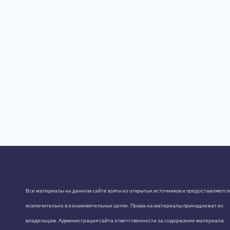
Все материалы на данном сайте взяты из открытых источников и предоставляются
исключительно в ознакомительных целях. Права на материалы принадлежат их
владельцам. Администрация сайта ответственности за содержание материала