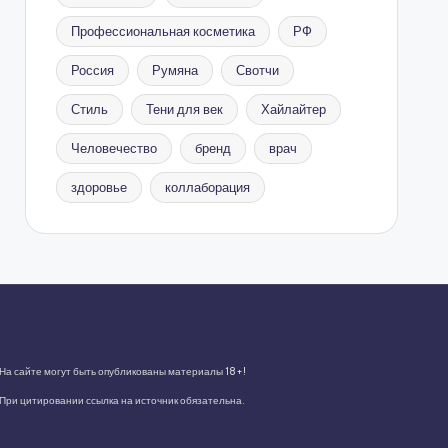
Профессиональная косметика
РФ
Россия
Румяна
Свотчи
Стиль
Тени для век
Хайлайтер
Человечество
бренд
врач
здоровье
коллаборация
На сайте могут быть опубликованы материалы 18+!
При цитировании ссылка на источник обязательна.