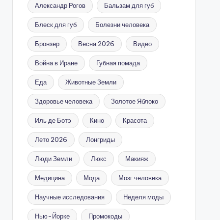
Александр Рогов
Бальзам для губ
Блеск для губ
Болезни человека
Бронзер
Весна 2026
Видео
Война в Иране
Губная помада
Еда
Животные Земли
Здоровье человека
Золотое Яблоко
Иль де Ботэ
Кино
Красота
Лето 2026
Лонгриды
Люди Земли
Люкс
Макияж
Медицина
Мода
Мозг человека
Научные исследования
Неделя моды
Нью-Йорке
Промокоды