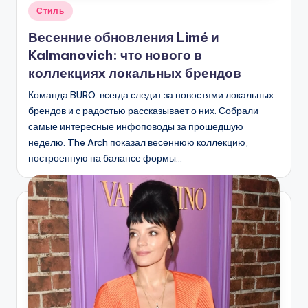
Опубликовано
Стиль
в
Весенние обновления Limé и
Kalmanovich: что нового в
коллекциях локальных брендов
Команда BURO. всегда следит за новостями локальных
брендов и с радостью рассказывает о них. Собрали
самые интересные инфоповоды за прошедшую
неделю. The Arch показал весеннюю коллекцию,
построенную на балансе формы…