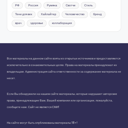
РФ
Россия
Румяна
Свотчи
Стиль
Тени для век
Хайлайтер
Человечество
бренд
врач
здоровье
коллаборация
Все материалы на данном сайте взяты из открытых источников и предоставляются
исключительно в ознакомительных целях. Права на материалы принадлежат их
владельцам. Администрация сайта ответственности за содержание материала не
несет.
Если Вы обнаружили на нашем сайте материалы, которые нарушают авторские
права, принадлежащие Вам, Вашей компании или организации, пожалуйста,
сообщите нам. Сайт не является СМИ!
На сайте могут быть опубликованы материалы 18+!