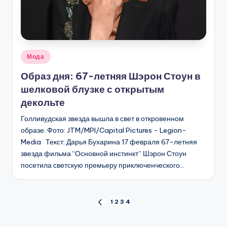
Опубликовано
Мода
в
Образ дня: 67-летняя Шэрон Стоун в
шелковой блузке с открытым
декольте
Голливудская звезда вышла в свет в откровенном
образе. Фото: JTM/MPI/Capital Pictures - Legion-
Media Текст: Дарья Бухарина 17 февраля 67-летняя
звезда фильма “Основной инстинкт” Шэрон Стоун
посетила светскую премьеру приключенческого…
Пагинация
1
2
3
4
ПРЕД.
СТРАНИЦА
записей