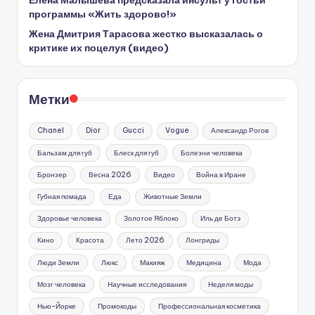
Елена Малышева предсказала инсульт у гостьи
программы «Жить здорово!»
Жена Дмитрия Тарасова жестко высказалась о
критике их поцелуя (видео)
Метки
Chanel
Dior
Gucci
Vogue
Александр Рогов
Бальзам для губ
Блеск для губ
Болезни человека
Бронзер
Весна 2026
Видео
Война в Иране
Губная помада
Еда
Животные Земли
Здоровье человека
Золотое Яблоко
Иль де Ботэ
Кино
Красота
Лето 2026
Лонгриды
Люди Земли
Люкс
Макияж
Медицина
Мода
Мозг человека
Научные исследования
Неделя моды
Нью-Йорке
Промокоды
Профессиональная косметика