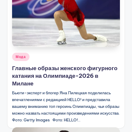
Опубликовано
Мода
в
Главные образы женского фигурного
катания на Олимпиаде-2026 в
Милане
Бьюти-эксперт и блогер Яна Пилецкая поделилась
впечатлениями с редакцией HELLO! и представила
вашему вниманию топ героинь Олимпиады, чьи образы
можно назвать настоящими произведениями искусства.
Фото: Getty Images Фото: HELLO!…