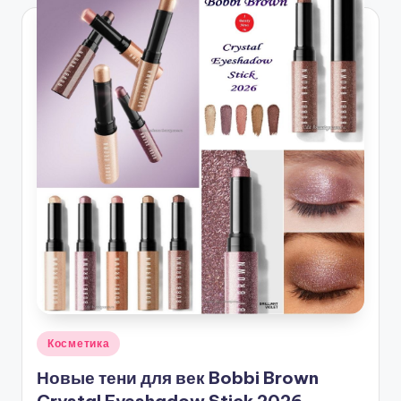
Опубликовано
Косметика
в
Новые тени для век Bobbi Brown
Crystal Eyeshadow Stick 2026