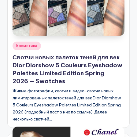
Опубликовано
Косметика
в
Свотчи новых палеток теней для век
Dior Diorshow 5 Couleurs Eyeshadow
Palettes Limited Edition Spring
2026 — Swatches
Живые фотографии, свотчи и видео-свотчи новых
лимитированных палеток теней для век Dior Diorshow
5 Couleurs Eyeshadow Palettes Limited Edition Spring
2026 (подробный пост о них по ссылке). Далее
несколько свотчей…