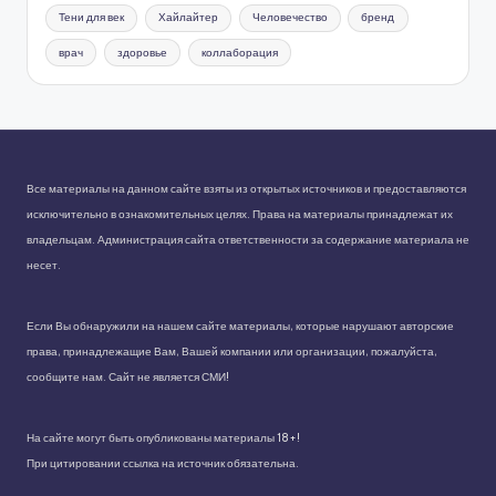
Тени для век
Хайлайтер
Человечество
бренд
врач
здоровье
коллаборация
Все материалы на данном сайте взяты из открытых источников и предоставляются
исключительно в ознакомительных целях. Права на материалы принадлежат их
владельцам. Администрация сайта ответственности за содержание материала не
несет.
Если Вы обнаружили на нашем сайте материалы, которые нарушают авторские
права, принадлежащие Вам, Вашей компании или организации, пожалуйста,
сообщите нам. Сайт не является СМИ!
На сайте могут быть опубликованы материалы 18+!
При цитировании ссылка на источник обязательна.