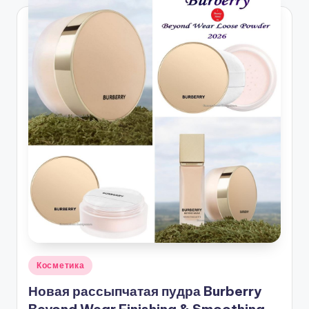
Опубликовано
Косметика
в
Новая рассыпчатая пудра Burberry