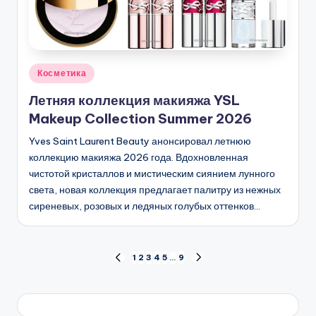
Опубликовано
Косметика
в
Летняя коллекция макияжа YSL
Makeup Collection Summer 2026
Yves Saint Laurent Beauty анонсировал летнюю
коллекцию макияжа 2026 года. Вдохновленная
чистотой кристаллов и мистическим сиянием лунного
света, новая коллекция предлагает палитру из нежных
сиреневых, розовых и ледяных голубых оттенков…
Пагинация
1
2
3
4
5
…
9
ПРЕД.
СЛЕД.
СТРАНИЦА
СТРАНИЦА
записей