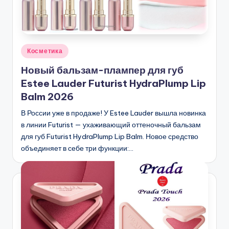
Опубликовано
Косметика
в
Новый бальзам-плампер для губ
Estee Lauder Futurist HydraPlump Lip
Balm 2026
В России уже в продаже! У Estee Lauder вышла новинка
в линии Futurist — ухаживающий оттеночный бальзам
для губ Futurist HydraPlump Lip Balm. Новое средство
объединяет в себе три функции:…