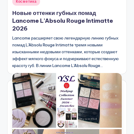
Опубликовано
Косметика
в
Новые оттенки губных помад
Lancome L’Absolu Rouge Intimatte
2026
Lancome расширяет свою легендарную линию губных
помад L'Absolu Rouge Intimatte тремя новыми
изысканными нюдовыми оттенками, которые создают
эффект мягкого фокуса и подчеркивают естественную
красоту губ. В линии Lancome L'Absolu Rouge…