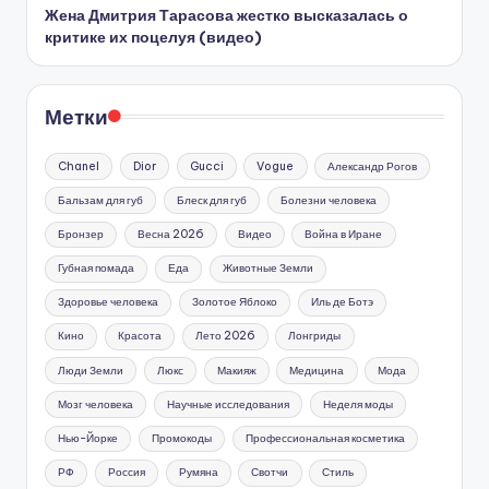
Жена Дмитрия Тарасова жестко высказалась о
критике их поцелуя (видео)
Метки
Chanel
Dior
Gucci
Vogue
Александр Рогов
Бальзам для губ
Блеск для губ
Болезни человека
Бронзер
Весна 2026
Видео
Война в Иране
Губная помада
Еда
Животные Земли
Здоровье человека
Золотое Яблоко
Иль де Ботэ
Кино
Красота
Лето 2026
Лонгриды
Люди Земли
Люкс
Макияж
Медицина
Мода
Мозг человека
Научные исследования
Неделя моды
Нью-Йорке
Промокоды
Профессиональная косметика
РФ
Россия
Румяна
Свотчи
Стиль