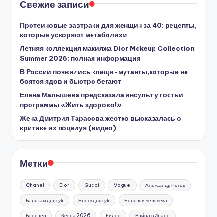
Свежие записи
Протеиновые завтраки для женщин за 40: рецепты,
которые ускоряют метаболизм
Летняя коллекция макияжа Dior Makeup Collection
Summer 2026: полная информация
В России появились клещи-мутанты,которые не
боятся ядов и быстро бегают
Елена Малышева предсказала инсульт у гостьи
программы «Жить здорово!»
Жена Дмитрия Тарасова жестко высказалась о
критике их поцелуя (видео)
Метки
Chanel
Dior
Gucci
Vogue
Александр Рогов
Бальзам для губ
Блеск для губ
Болезни человека
Бронзер
Весна 2026
Видео
Война в Иране