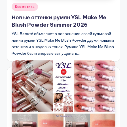
Опубликовано
Косметика
в
Новые оттенки румян YSL Make Me
Blush Powder Summer 2026
YSL Beauté объявляет о пополнении своей культовой
линии румян YSL Make Me Blush Powder двумя новыми
оттенками в нюдовых тонах. Румяна YSL Make Me Blush
Powder были впервые выпущены в…