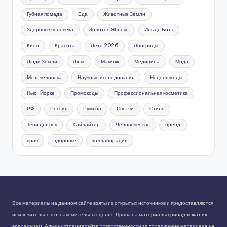
Губная помада
Еда
Животные Земли
Здоровье человека
Золотое Яблоко
Иль де Ботэ
Кино
Красота
Лето 2026
Лонгриды
Люди Земли
Люкс
Макияж
Медицина
Мода
Мозг человека
Научные исследования
Неделя моды
Нью-Йорке
Промокоды
Профессиональная косметика
РФ
Россия
Румяна
Свотчи
Стиль
Тени для век
Хайлайтер
Человечество
бренд
врач
здоровье
коллаборация
Все материалы на данном сайте взяты из открытых источников и предоставляются
исключительно в ознакомительных целях. Права на материалы принадлежат их
владельцам. Администрация сайта ответственности за содержание материала не