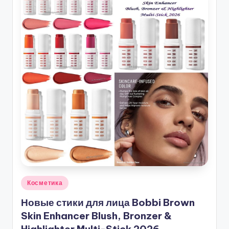
Опубликовано
Косметика
в
Новые стики для лица Bobbi Brown
Skin Enhancer Blush, Bronzer &
Highlighter Multi-Stick 2026