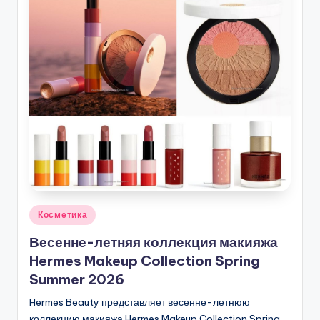
Опубликовано
Косметика
в
Весенне-летняя коллекция макияжа
Hermes Makeup Collection Spring
Summer 2026
Hermes Beauty представляет весенне-летнюю
коллекцию макияжа Hermes Makeup Collection Spring