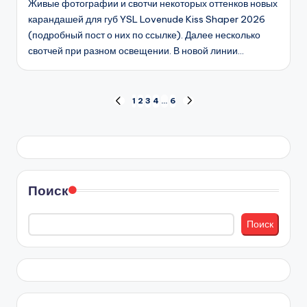
Живые фотографии и свотчи некоторых оттенков новых
карандашей для губ YSL Lovenude Kiss Shaper 2026
(подробный пост о них по ссылке). Далее несколько
свотчей при разном освещении. В новой линии…
Пагинация
1
2
3
4
…
6
ПРЕД.
СЛЕД.
СТРАНИЦА
СТРАНИЦА
записей
Поиск
Поиск