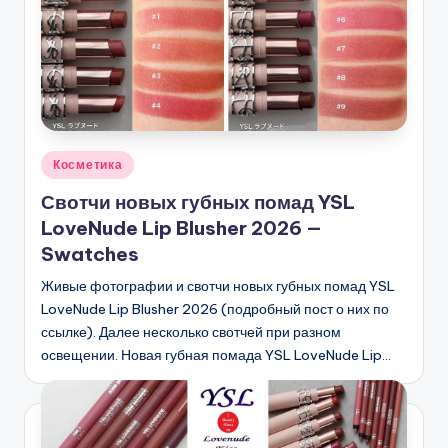
Опубликовано
Косметика
в
Свотчи новых губных помад YSL
LoveNude Lip Blusher 2026 —
Swatches
Живые фотографии и свотчи новых губных помад YSL
LoveNude Lip Blusher 2026 (подробный пост о них по
ссылке). Далее несколько свотчей при разном
освещении. Новая губная помада YSL LoveNude Lip…