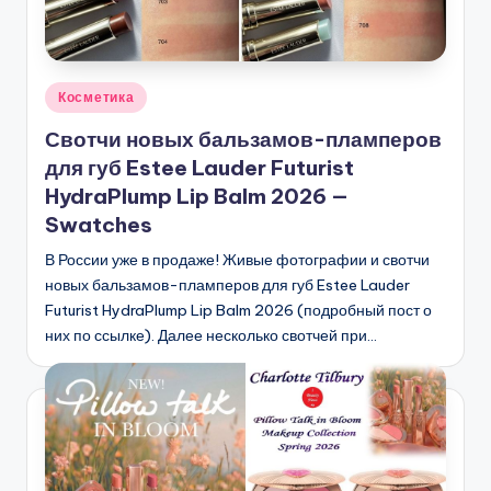
Опубликовано
Косметика
в
Свотчи новых бальзамов-пламперов
для губ Estee Lauder Futurist
HydraPlump Lip Balm 2026 —
Swatches
В России уже в продаже! Живые фотографии и свотчи
новых бальзамов-пламперов для губ Estee Lauder
Futurist HydraPlump Lip Balm 2026 (подробный пост о
них по ссылке). Далее несколько свотчей при…