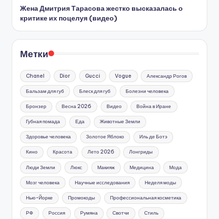
Жена Дмитрия Тарасова жестко высказалась о
критике их поцелуя (видео)
Метки
Chanel
Dior
Gucci
Vogue
Александр Рогов
Бальзам для губ
Блеск для губ
Болезни человека
Бронзер
Весна 2026
Видео
Война в Иране
Губная помада
Еда
Животные Земли
Здоровье человека
Золотое Яблоко
Иль де Ботэ
Кино
Красота
Лето 2026
Лонгриды
Люди Земли
Люкс
Макияж
Медицина
Мода
Мозг человека
Научные исследования
Неделя моды
Нью-Йорке
Промокоды
Профессиональная косметика
РФ
Россия
Румяна
Свотчи
Стиль