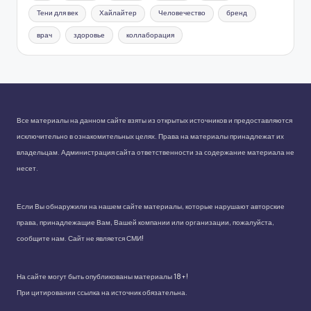
Тени для век
Хайлайтер
Человечество
бренд
врач
здоровье
коллаборация
Все материалы на данном сайте взяты из открытых источников и предоставляются
исключительно в ознакомительных целях. Права на материалы принадлежат их
владельцам. Администрация сайта ответственности за содержание материала не
несет.
Если Вы обнаружили на нашем сайте материалы, которые нарушают авторские
права, принадлежащие Вам, Вашей компании или организации, пожалуйста,
сообщите нам. Сайт не является СМИ!
На сайте могут быть опубликованы материалы 18+!
При цитировании ссылка на источник обязательна.