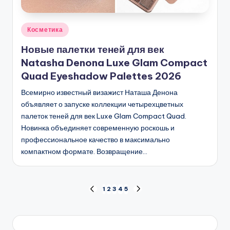
Опубликовано
Косметика
в
Новые палетки теней для век
Natasha Denona Luxe Glam Compact
Quad Eyeshadow Palettes 2026
Всемирно известный визажист Наташа Денона
объявляет о запуске коллекции четырехцветных
палеток теней для век Luxe Glam Compact Quad.
Новинка объединяет современную роскошь и
профессиональное качество в максимально
компактном формате. Возвращение…
Пагинация
1
2
3
4
5
ПРЕД.
СЛЕД.
СТРАНИЦА
СТРАНИЦА
записей