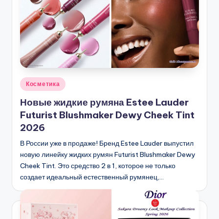
Опубликовано
Косметика
в
Новые жидкие румяна Estee Lauder
Futurist Blushmaker Dewy Cheek Tint
2026
В России уже в продаже! Бренд Estee Lauder выпустил
новую линейку жидких румян Futurist Blushmaker Dewy
Cheek Tint. Это средство 2 в 1, которое не только
создает идеальный естественный румянец,…