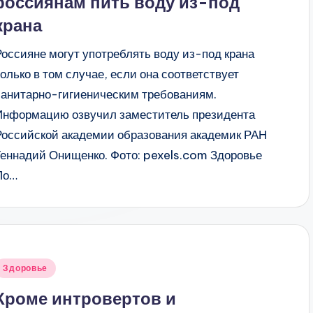
россиянам пить воду из-под
крана
Россияне могут употреблять воду из-под крана
только в том случае, если она соответствует
санитарно-гигиеническим требованиям.
Информацию озвучил заместитель президента
Российской академии образования академик РАН
Геннадий Онищенко. Фото: pexels.com Здоровье
По…
Опубликовано
Здоровье
в
Кроме интровертов и