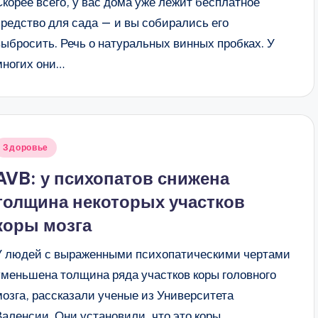
Скорее всего, у вас дома уже лежит бесплатное
средство для сада — и вы собирались его
выбросить. Речь о натуральных винных пробках. У
многих они…
Опубликовано
Здоровье
в
AVB: у психопатов снижена
толщина некоторых участков
коры мозга
У людей с выраженными психопатическими чертами
уменьшена толщина ряда участков коры головного
мозга, рассказали ученые из Университета
Валенсии. Они установили, что это коры,