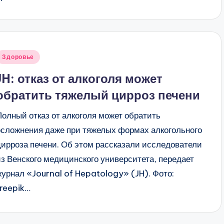
Опубликовано
Здоровье
в
JH: отказ от алкоголя может
обратить тяжелый цирроз печени
Полный отказ от алкоголя может обратить
осложнения даже при тяжелых формах алкогольного
цирроза печени. Об этом рассказали исследователи
из Венского медицинского университета, передает
журнал «Journal of Hepatology» (JH). Фото:
freepik…