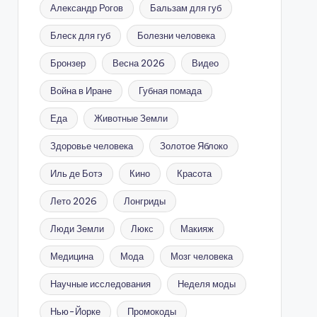
Александр Рогов
Бальзам для губ
Блеск для губ
Болезни человека
Бронзер
Весна 2026
Видео
Война в Иране
Губная помада
Еда
Животные Земли
Здоровье человека
Золотое Яблоко
Иль де Ботэ
Кино
Красота
Лето 2026
Лонгриды
Люди Земли
Люкс
Макияж
Медицина
Мода
Мозг человека
Научные исследования
Неделя моды
Нью-Йорке
Промокоды