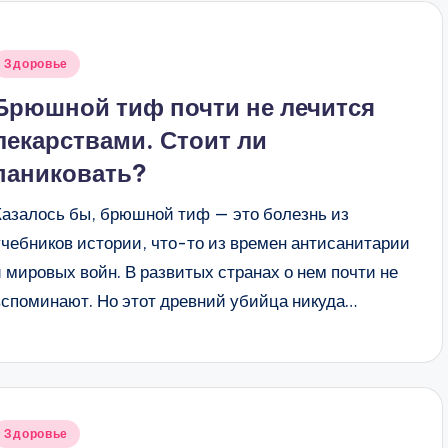
Опубликовано
Здоровье
в
Брюшной тиф почти не лечится
лекарствами. Стоит ли
паниковать?
Казалось бы, брюшной тиф — это болезнь из
учебников истории, что-то из времен антисанитарии
и мировых войн. В развитых странах о нем почти не
вспоминают. Но этот древний убийца никуда…
Опубликовано
Здоровье