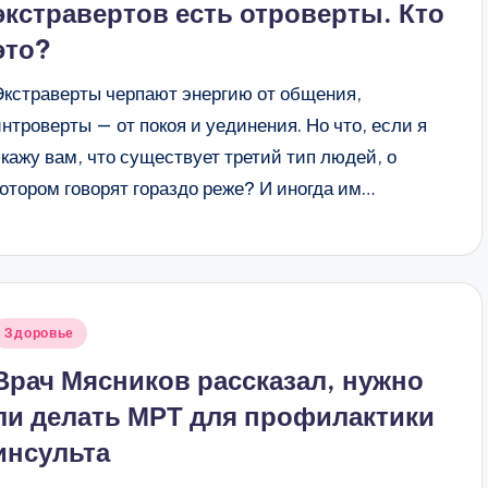
экстравертов есть отроверты. Кто
это?
Экстраверты черпают энергию от общения,
интроверты — от покоя и уединения. Но что, если я
скажу вам, что существует третий тип людей, о
котором говорят гораздо реже? И иногда им…
Опубликовано
Здоровье
в
Врач Мясников рассказал, нужно
ли делать МРТ для профилактики
инсульта