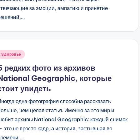
отвечающие за эмоции, эмпатию и принятие
решений,…
Опубликовано
Здоровье
в
5 редких фото из архивов
National Geographic, которые
стоит увидеть
Иногда одна фотография способна рассказать
больше, чем целая статья. Именно за это мир и
любит архивы National Geographic: каждый снимок
— это не просто кадр, а история, застывшая во
времени.…