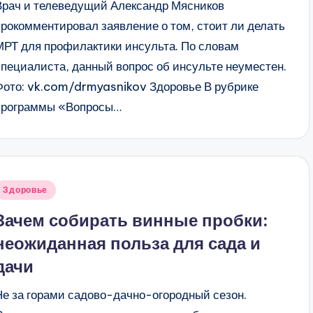
Врач и телеведущий Александр Мясников
прокомментировал заявление о том, стоит ли делать
МРТ для профилактики инсульта. По словам
специалиста, данный вопрос об инсульте неуместен.
Фото: vk.com/drmyasnikov Здоровье В рубрике
программы «Вопросы…
Опубликовано
Здоровье
в
Зачем собирать винные пробки:
неожиданная польза для сада и
дачи
Не за горами садово-дачно-огородный сезон.